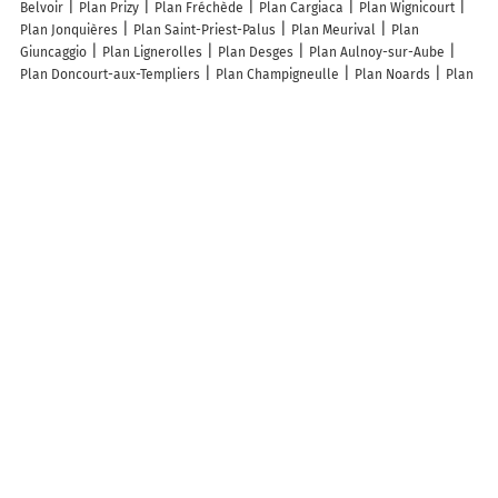
Belvoir
Plan Prizy
Plan Fréchède
Plan Cargiaca
Plan Wignicourt
Plan Jonquières
Plan Saint-Priest-Palus
Plan Meurival
Plan
Giuncaggio
Plan Lignerolles
Plan Desges
Plan Aulnoy-sur-Aube
Plan Doncourt-aux-Templiers
Plan Champigneulle
Plan Noards
Plan
Rochebrune
Plan Le Claon
Plan Valz-sous-Châteauneuf
Plan Bouy-
sur-Orvin
Plan Collonge-la-Madeleine
Plan Gibercourt
Plan Ornes
Plan Belbèze-de-Lauragais
Plan La Chapelle-Saint-Maurice
Plan
Bléruais
Plan Beaudricourt
Plan Morembert
Plan Laverrière
Plan
Rondefontaine
Plan Saint-Jean-de-Luz
Plan Tournan-en-Brie
Plan
Peynier
Plan Saint-Vulbas
Plan Ayguemorte-les-Graves
Plan Agnos
Plan Valbeleix
Plan Manas-Bastanous
Lieux à découvrir à Écury-le-Repos
Mairie - Écury-le-Repos
Église Saint-Étienne
Cimetière d'Ecury-le-
Repos
Service d'Aide et d'Accompagnement à Domicile
Fraicheur De
Légumes
A découvrir autour de Écury-le-Repos
Nozet
Courcelles
Info-trafic en France
Info trafic
Pistes cyclables en France