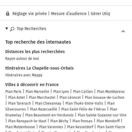
Réglage vie privée
|
Mesure d’audience
|
Gérer Utiq
Top Recherches
Top recherche des internautes
Distances les plus recherchées
Rayon autour de moi
Itinéraires La Chapelle-sous-Orbais
Itinéraires avec Mappy
Villes à découvrir en France
Plan Paris
Plan Marseille
Plan Lyon
Plan Callian
Plan Montépreux
Plan Astet
Plan Marchastel
Plan Léoncel
Plan Gouaux-de-Luchon
Plan Tarerach
Plan Chevannay
Plan Thuès-Entre-Valls
Plan
Silvarouvres
Plan Razecueillé
Plan Saint-Félix-de-l'Héras
Plan
Dramelay
Plan Beaumont-en-Verdunois
Plan Sainte-Suzanne-sur-Vire
Plan Ranspach-le-Haut
Plan Béchy
Plan Ponsas
Plan Mondorff
Plan Mutzenhouse
Plan Varennes
Plan Kesseldorf
Plan Saint-Fiacre