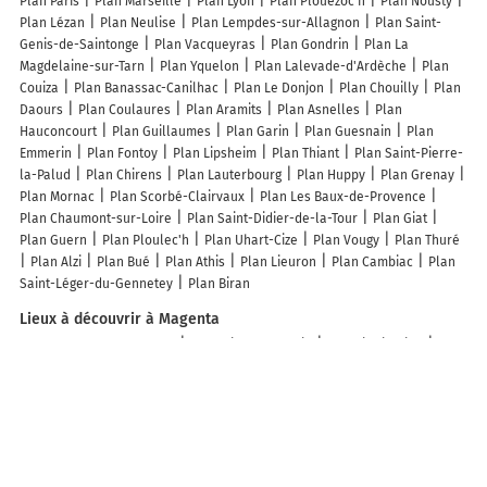
Plan Paris
Plan Marseille
Plan Lyon
Plan Plouezoc'h
Plan Nousty
Plan Lézan
Plan Neulise
Plan Lempdes-sur-Allagnon
Plan Saint-
Genis-de-Saintonge
Plan Vacqueyras
Plan Gondrin
Plan La
Magdelaine-sur-Tarn
Plan Yquelon
Plan Lalevade-d'Ardèche
Plan
Couiza
Plan Banassac-Canilhac
Plan Le Donjon
Plan Chouilly
Plan
Daours
Plan Coulaures
Plan Aramits
Plan Asnelles
Plan
Hauconcourt
Plan Guillaumes
Plan Garin
Plan Guesnain
Plan
Emmerin
Plan Fontoy
Plan Lipsheim
Plan Thiant
Plan Saint-Pierre-
la-Palud
Plan Chirens
Plan Lauterbourg
Plan Huppy
Plan Grenay
Plan Mornac
Plan Scorbé-Clairvaux
Plan Les Baux-de-Provence
Plan Chaumont-sur-Loire
Plan Saint-Didier-de-la-Tour
Plan Giat
Plan Guern
Plan Ploulec'h
Plan Uhart-Cize
Plan Vougy
Plan Thuré
Plan Alzi
Plan Bué
Plan Athis
Plan Lieuron
Plan Cambiac
Plan
Saint-Léger-du-Gennetey
Plan Biran
Lieux à découvrir à Magenta
Commerçants de Magenta
Frédérique Mathelin
Autodistribution
Dg
Motos
Nathalie Badet
Musica World
I.s auto
Caraxe
Renault -
Dacia Epernay
D T Auto Bilan
Volkswagen Auto Avenir Distribution
Norisko
La Storia
PILLAUD MATERIAUX Agence de Epernay
Euromaster Epernay Magenta - Centre Auto et Véhicules Industriels VL/VI
Collard Et Fils SA
Sophrologue Epernay
Jesson De Père En Fille EURL
Point P
La Juventus
Bar le Florian Sarl
ACI Assistance Champagne