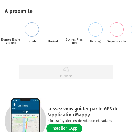
A proximité
Bornes Engie
Bornes Plug
Hôtels
TheFork
Parking
Supermarché
Vianeo
Inn
Laissez vous guider par le GPS de
l'application Mappy
Info trafic, alertes de vitesse et radars
Installer l'App