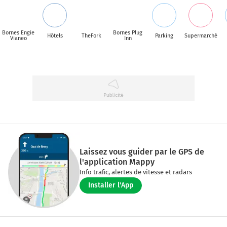
Bornes Engie
Bornes Plug
Hôtels
TheFork
Parking
Supermarché
Vianeo
Inn
Laissez vous guider par le GPS de
l'application Mappy
Info trafic, alertes de vitesse et radars
Installer l'App