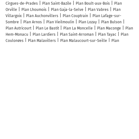
Cirgues-de-Prades
Plan Saint-Bazile
Plan Boult-aux-Bois
Plan
Orville
Plan Lhoumois
Plan Gaja-la-Selve
Plan Vabres
Plan
Villargoix
Plan Auchonvillers
Plan Couptrain
Plan Lafage-sur-
Sombre
Plan Arnos
Plan Vieilmoulin
Plan Lozay
Plan Bulson
Plan Autricourt
Plan Le Bastit
Plan La Moncelle
Plan Maconge
Plan
Hem-Monacu
Plan Lardiers
Plan Saint-Arroman
Plan Tayac
Plan
Coulonges
Plan Malavillers
Plan Malaucourt-sur-Seille
Plan
Verneuil-Moustiers
Plan Moiron
Plan Vezels-Roussy
Plan Louesme
Plan Cazeaux-de-Larboust
Plan Brion
Plan La Chaise
Plan
Obermorschwiller
Plan Saint-Victor-en-Marche
Plan Grattepanche
Plan Marsainvilliers
Plan Charentonnay
Plan Saint-Pierre-du-Mont
Plan Vilsberg
Plan Saint-Amancet
Plan Saint-Éloy-les-Tuileries
Plan
Missècle
Plan Missy-aux-Bois
Plan Saint-Germain-le-Vieux
Plan
Menesble
Plan Laigné-en-Belin
Plan Saint-Sauveur
Plan Cubières
Lieux à découvrir à Somme-Tourbe
Mairie - Somme Tourbe
Astucier
Ferme Terre de Coeur
Cimetière de
Somme-Tourbe
Cellier Eric
du Levant Earl
Association Communale
de Chasse de Somme-tourbe
Groupe Theatrale de La Tourbe
Abar
Jean-Philippe
Beaudet Dominique
Les Interieurs De JP
Champarden
Eolienne
Tiffay Pere Et Fils
Ferme Les Messicoles
A découvrir autour de Somme-Tourbe