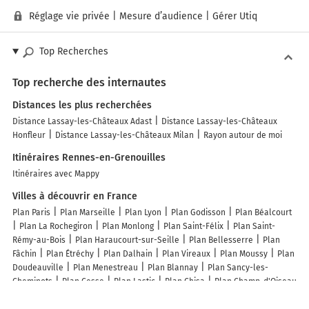
Réglage vie privée
|
Mesure d’audience
|
Gérer Utiq
Top Recherches
Top recherche des internautes
Distances les plus recherchées
Distance Lassay-les-Châteaux Adast
Distance Lassay-les-Châteaux
Honfleur
Distance Lassay-les-Châteaux Milan
Rayon autour de moi
Itinéraires Rennes-en-Grenouilles
Itinéraires avec Mappy
Villes à découvrir en France
Plan Paris
Plan Marseille
Plan Lyon
Plan Godisson
Plan Béalcourt
Plan La Rochegiron
Plan Monlong
Plan Saint-Félix
Plan Saint-
Rémy-au-Bois
Plan Haraucourt-sur-Seille
Plan Bellesserre
Plan
Fâchin
Plan Étréchy
Plan Dalhain
Plan Vireaux
Plan Moussy
Plan
Doudeauville
Plan Menestreau
Plan Blannay
Plan Sancy-les-
Cheminots
Plan Cesse
Plan Lastic
Plan Chisa
Plan Champ-d'Oiseau
Plan Fleurey-lès-Lavoncourt
Plan Le Chauchet
Plan Malabat
Plan