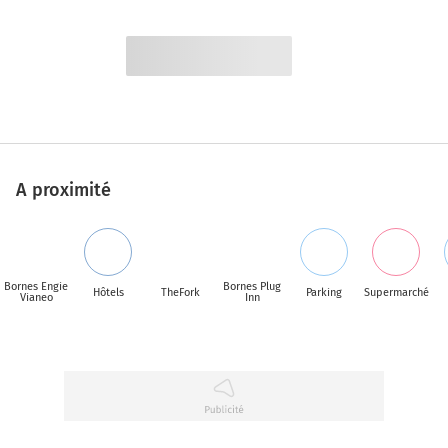
A proximité
Bornes Engie
Bornes Plug
Hôtels
TheFork
Parking
Supermarché
Vianeo
Inn