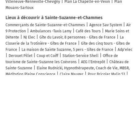
Villeneuve-Renneville-Chevigny
Plan La Chapelle-en-Vexin
Plan
Mouans-Sartoux
Lieux à découvrir à Sainte-Suzanne-et-Chammes
Commerçants de Sainte-Suzanne-et-Chammes
Agence Sav System
Air
9 Protection
Ambulances -Taxis Lamy
Café des Tours
Marie Soins et
Détente
NJ Elec
Gîte du Lavoir, 8 personnes - Gîtes de France
La
Closerie de la Trotinière - Gîtes de France
Gîte des cinq tours - Gîtes de
France
La maison de Sainte Suzanne, 5 pers - Gîtes de France
Adp'elec
Derouet Pillet
Coup et Coiff
Station-Service Shell
Office de
tourisme de Sainte-Suzanne les Coëvrons
AEG l'Entrepôt
Château de
Sainte-Suzanne
Elaine Rudnicki, Hypnothérapeute, Coach de Vie, MBSR,
Méditation Pleine Conscience
Claire Mauger
Pour Bricoler Malin 53
Vieux papiers livres et Gravures
Batimmo Expertises
Banque Postale
Chocolaterie BIM
Mairie - Sainte-Suzanne-et-Chammes
La Halte
Médiévale
Vvf Villages
La Cabane
ADMR Erve et Charnie
Glamping
Sainte Suzanne
Les lieux populaires à Sainte-Suzanne-et-Chammes
Glamping Sainte-Suzanne
Domaine de la Ferté Clairbois
Gîte du Lavoir,
8 personnes
2 Bedroom Amazing Apartment In Stolac
Le Grenier à Sel
- Centre historique
The Zengg Den
Dovolenkový dom LUCIA panorama
SEA VIEW pre 5-os iba 80m od mora
Dovolenkový dom NEMO - 6os, 80m