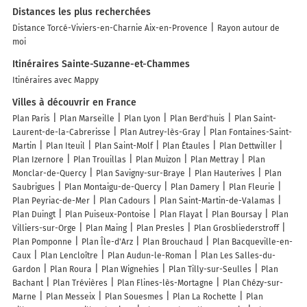
Distances les plus recherchées
Distance Torcé-Viviers-en-Charnie Aix-en-Provence
Rayon autour de
moi
Itinéraires Sainte-Suzanne-et-Chammes
Itinéraires avec Mappy
Villes à découvrir en France
Plan Paris
Plan Marseille
Plan Lyon
Plan Berd'huis
Plan Saint-
Laurent-de-la-Cabrerisse
Plan Autrey-lès-Gray
Plan Fontaines-Saint-
Martin
Plan Iteuil
Plan Saint-Molf
Plan Étaules
Plan Dettwiller
Plan Izernore
Plan Trouillas
Plan Muizon
Plan Mettray
Plan
Monclar-de-Quercy
Plan Savigny-sur-Braye
Plan Hauterives
Plan
Saubrigues
Plan Montaigu-de-Quercy
Plan Damery
Plan Fleurie
Plan Peyriac-de-Mer
Plan Cadours
Plan Saint-Martin-de-Valamas
Plan Duingt
Plan Puiseux-Pontoise
Plan Flayat
Plan Boursay
Plan
Villiers-sur-Orge
Plan Maing
Plan Presles
Plan Grosbliederstroff
Plan Pomponne
Plan Île-d'Arz
Plan Brouchaud
Plan Bacqueville-en-
Caux
Plan Lencloître
Plan Audun-le-Roman
Plan Les Salles-du-
Gardon
Plan Roura
Plan Wignehies
Plan Tilly-sur-Seulles
Plan
Bachant
Plan Trévières
Plan Flines-lès-Mortagne
Plan Chézy-sur-
Marne
Plan Messeix
Plan Souesmes
Plan La Rochette
Plan