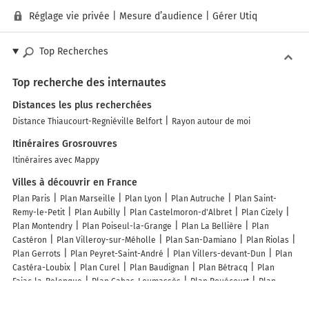
Réglage vie privée
|
Mesure d’audience
|
Gérer Utiq
Top Recherches
Top recherche des internautes
Distances les plus recherchées
Distance Thiaucourt-Regniéville Belfort
Rayon autour de moi
Itinéraires Grosrouvres
Itinéraires avec Mappy
Villes à découvrir en France
Plan Paris
Plan Marseille
Plan Lyon
Plan Autruche
Plan Saint-
Remy-le-Petit
Plan Aubilly
Plan Castelmoron-d'Albret
Plan Cizely
Plan Montendry
Plan Poiseul-la-Grange
Plan La Bellière
Plan
Castéron
Plan Villeroy-sur-Méholle
Plan San-Damiano
Plan Riolas
Plan Gerrots
Plan Peyret-Saint-André
Plan Villers-devant-Dun
Plan
Castéra-Loubix
Plan Curel
Plan Baudignan
Plan Bétracq
Plan
Fajac-la-Relenque
Plan Cabas-Loumassès
Plan Rouécourt
Plan
Berbérust-Lias
Plan Burnevillers
Plan La Villeneuve
Plan