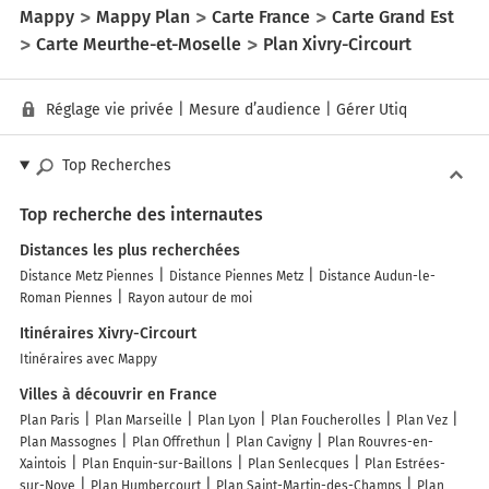
Mappy
Mappy Plan
Carte France
Carte Grand Est
Carte Meurthe-et-Moselle
Plan Xivry-Circourt
Réglage vie privée
|
Mesure d’audience
|
Gérer Utiq
Top Recherches
Top recherche des internautes
Distances les plus recherchées
Distance Metz Piennes
Distance Piennes Metz
Distance Audun-le-
Roman Piennes
Rayon autour de moi
Itinéraires Xivry-Circourt
Itinéraires avec Mappy
Villes à découvrir en France
Plan Paris
Plan Marseille
Plan Lyon
Plan Foucherolles
Plan Vez
Plan Massognes
Plan Offrethun
Plan Cavigny
Plan Rouvres-en-
Xaintois
Plan Enquin-sur-Baillons
Plan Senlecques
Plan Estrées-
sur-Noye
Plan Humbercourt
Plan Saint-Martin-des-Champs
Plan