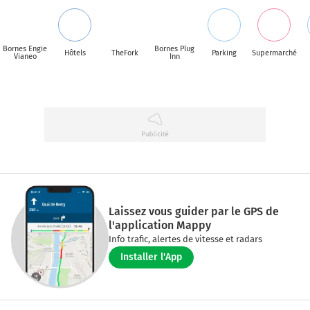
Bornes Engie
Bornes Plug
Hôtels
TheFork
Parking
Supermarché
Vianeo
Inn
Laissez vous guider par le GPS de
l'application Mappy
Info trafic, alertes de vitesse et radars
Installer l'App