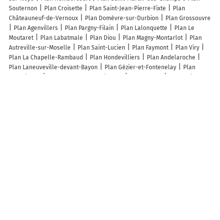
Souternon
Plan Croisette
Plan Saint-Jean-Pierre-Fixte
Plan
Châteauneuf-de-Vernoux
Plan Domèvre-sur-Durbion
Plan Grossouvre
Plan Agenvillers
Plan Pargny-Filain
Plan Lalonquette
Plan Le
Moutaret
Plan Labatmale
Plan Diou
Plan Magny-Montarlot
Plan
Autreville-sur-Moselle
Plan Saint-Lucien
Plan Faymont
Plan Viry
Plan La Chapelle-Rambaud
Plan Hondevilliers
Plan Andelaroche
Plan Laneuveville-devant-Bayon
Plan Gézier-et-Fontenelay
Plan
Béhéricourt
Plan Lachapelle-Graillouse
Plan Ruffiac
Plan Maisons-
lès-Chaource
Plan Halles-sous-les-Côtes
Plan Montagnol
Plan
Trévien
Plan Prêtreville
Plan Loigny-la-Bataille
Plan Sommette-
Eaucourt
Plan Jax
Plan Eup
Plan Bailleul-la-Vallée
Plan Saint-
Julien-l'Ars
Plan Carnin
Plan Luyères
Lieux à découvrir à Xivry-Circourt
Renov Toiture 54
Seigneur
Mairie - Xivry-Circourt
Chèvrerie des
Charmes
Église Saint-Symphorien
Cimetière De Xivry-Circourt
GAEC
du Haut de Belloque
Entreprise Louis
les Chasseurs Associes
Gozo
Jumping
Agora
Ecurie Automobile Levrier
Vic Auto Services
Tosema
Musicalement Votre
Hoffalt Jean-Francois
Les lieux populaires à Xivry-Circourt
Chambre 1 , Maison d'Hôtes du Holley