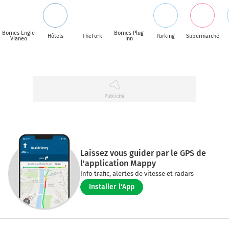
Bornes Engie
Bornes Plug
Hôtels
TheFork
Parking
Supermarché
Vianeo
Inn
Laissez vous guider par le GPS de
l'application Mappy
Info trafic, alertes de vitesse et radars
Installer l'App