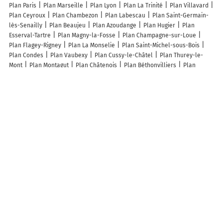
Plan Paris
Plan Marseille
Plan Lyon
Plan La Trinité
Plan Villavard
Plan Ceyroux
Plan Chambezon
Plan Labescau
Plan Saint-Germain-
lès-Senailly
Plan Beaujeu
Plan Azoudange
Plan Hugier
Plan
Esserval-Tartre
Plan Magny-la-Fosse
Plan Champagne-sur-Loue
Plan Flagey-Rigney
Plan La Monselie
Plan Saint-Michel-sous-Bois
Plan Condes
Plan Vaubexy
Plan Cussy-le-Châtel
Plan Thurey-le-
Mont
Plan Montagut
Plan Châtenois
Plan Béthonvilliers
Plan
Moutonneau
Plan Plaigne
Plan Flocourt
Plan Fourcatier-et-Maison-
Neuve
Plan Montgilbert
Plan Métigny
Plan Chaouilley
Plan Aincille
Plan Chatelay
Plan Juillé
Plan Signéville
Plan Villefort
Plan
Brécy-Brières
Plan Villefranque
Plan Rivières-le-Bois
Plan
Crosville-sur-Douve
Plan Mirannes
Plan Nans
Plan Remaisnil
Plan
Lège
Plan Bayet
Plan Paulhan
Plan Caumont-sur-Aure
Plan
Beaumont-en-Véron
Plan Écuras
Plan Maraye-en-Othe
Plan La
Résie-Saint-Martin
Lieux à découvrir à Vittonville
Steel D'Ambiance
Mairie - Vittonville
Église Notre-Dame-De-
l'Assomption
Cimetière De Vittonville
Gerome André
Association
Communale de Chasse de Vittonville
Association Sportive Et Culturelle
Gwayanamove Ascg
A découvrir autour de Vittonville