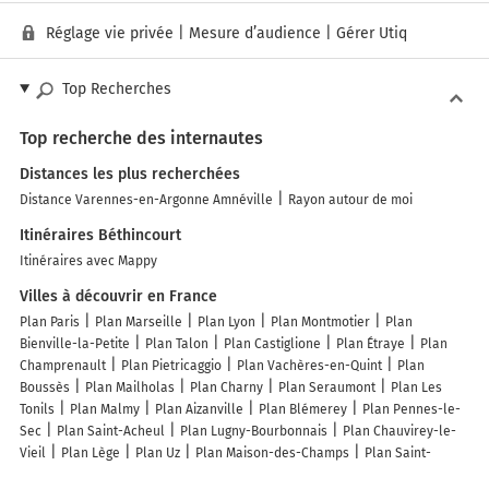
Réglage vie privée
|
Mesure d’audience
|
Gérer Utiq
Top Recherches
Top recherche des internautes
Distances les plus recherchées
Distance Varennes-en-Argonne Amnéville
Rayon autour de moi
Itinéraires Béthincourt
Itinéraires avec Mappy
Villes à découvrir en France
Plan Paris
Plan Marseille
Plan Lyon
Plan Montmotier
Plan
Bienville-la-Petite
Plan Talon
Plan Castiglione
Plan Étraye
Plan
Champrenault
Plan Pietricaggio
Plan Vachères-en-Quint
Plan
Boussès
Plan Mailholas
Plan Charny
Plan Seraumont
Plan Les
Tonils
Plan Malmy
Plan Aizanville
Plan Blémerey
Plan Pennes-le-
Sec
Plan Saint-Acheul
Plan Lugny-Bourbonnais
Plan Chauvirey-le-
Vieil
Plan Lège
Plan Uz
Plan Maison-des-Champs
Plan Saint-
Sulpice-de-Ruffec
Plan Rapsécourt
Plan Laverrière
Plan Poggio-