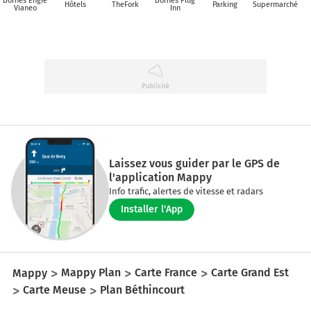
Bornes Engie
Bornes Plug
Hôtels
TheFork
Parking
Supermarché
Vianeo
Inn
Laissez vous guider par le GPS de
l'application Mappy
Info trafic, alertes de vitesse et radars
Installer l'App
Mappy
Mappy Plan
Carte France
Carte Grand Est
Carte Meuse
Plan Béthincourt