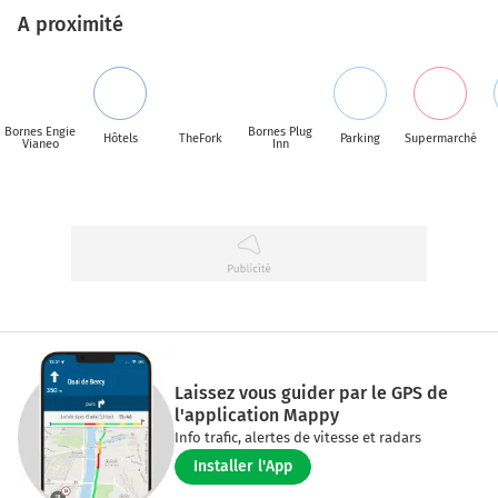
A proximité
Bornes Engie
Bornes Plug
Hôtels
TheFork
Parking
Supermarché
Vianeo
Inn
Laissez vous guider par le GPS de
l'application Mappy
Info trafic, alertes de vitesse et radars
Installer l'App