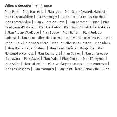
Villes à découvrir en France
Plan Paris
Plan Marseille
Plan Lyon
Plan Saint-Cyran-du-Jambot
Plan La Goulafrière
Plan Ameugny
Plan Saint-Hilaire-les-Courbes
Plan Compainville
Plan Villers-en-Haye
Plan Le Mesnil-Simon
Plan
Saint-Jean-d'Estissac
Plan Lieutadès
Plan Saint-Christol-de-Rodières
Plan Albon-d'Ardèche
Plan Soudé
Plan Buffon
Plan Rudeau-
Ladosse
Plan Saint-Julien-de-l'Herms
Plan Warlincourt-lès-Pas
Plan
Poiseul-la-Ville-et-Laperrière
Plan La Celle-sous-Gouzon
Plan Niaux
Plan Montalba-le-Château
Plan Saint-Denis-en-Margeride
Plan
Noidant-le-Rocheux
Plan Tournefort
Plan Camon
Plan Villeneuve-
lès-Lavaur
Plan Sazos
Plan Aydie
Plan Comps
Plan Féneyrols
Plan Soize
Plan Calleville
Plan Marigny-en-Orxois
Plan Prompsat
Plan Les Bessons
Plan Morangis
Plan Saint-Pierre-Bénouville
Plan
Nuzéjouls
Plan Villecey-sur-Mad
Plan Saint-Hippolyte-le-Graveyron
Plan Wulverdinghe
Plan Solemont
Plan Bona
Plan Labrihe
Plan
Unchair
Plan Andrein
Plan Dompremy
Plan Vouneuil-sous-Biard
Plan Faucon
Plan Saint-Léger-lès-Paray
Lieux à découvrir à Sturzelbronn
Armurerie du Cerf
Telinject France
Mairie - Sturzelbronn
Restaurant
Au Relais Des Bois
Camping Du Muhlenbach
La Bremendell SA
Fafactotum
Cimetière De Sturzelbronn
Église Sainte-Élisabeth