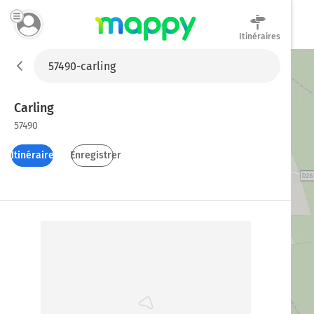
Itinéraires
Mappy
Carling
57490
Itinéraires
Enregistrer