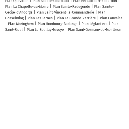
Plan Quevillon
Plan Bouillé-Courdault
Plan Bertaucourt-Épourdon
Plan La Chapelle-au-Moine
Plan Sainte-Radegonde
Plan Sainte-
Cécile-d'Andorge
Plan Saint-Vincent-la-Commanderie
Plan
Gosselming
Plan Les Ternes
Plan La Grande-Verrière
Plan Couvains
Plan Moringhem
Plan Hombourg-Budange
Plan Léglantiers
Plan
Saint-Rieul
Plan Le Boullay-Mivoye
Plan Saint-Germain-de-Montbron
Plan Aiglepierre
Plan La Chapelle-Bâton
Plan Verdille
Plan
Montanges
Plan Franquevielle
Plan Vinon
Plan Voise
Plan Le Tanu
Plan Anères
Plan Freneuse-sur-Risle
Plan Tournemire
Plan
Tudeils
Plan Barcillonnette
Plan Sigy
Plan Artannes-sur-Thouet
Plan La Trinité
Plan Cormeray
Plan Bambiderstroff
Lieux à découvrir à Veckring
Ets Poesy SARL
Ouvrage du Hackenberg - Ligne Maginot [Page Officielle]
Les Trésors de Colyne
Paint Ball Sports et Loisirs
Mairie - Veckring
Cedo Paysage
Poesy Sarl
Le Relais Du Fort
Église Sainte-Apolline
Cimetière
Église Sainte-Apolline
Église
Église
Cimetière de
Veckring
Chapelle de Hackenberg
Complexe Sportif et Socio-Culturel
Plateau Sportif
Ecole Maternelle
Adam Et Fils SA
Mgt Sarl
Wald
Marcel
Relais randonnée cyclo du Bischwald
Plateau sportif
Proxi
A découvrir autour de Veckring
Helling
Budange