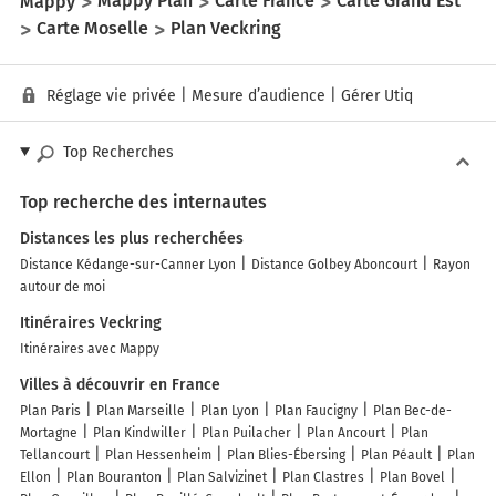
Mappy
Mappy Plan
Carte France
Carte Grand Est
Carte Moselle
Plan Veckring
Réglage vie privée
|
Mesure d’audience
|
Gérer Utiq
Top Recherches
Top recherche des internautes
Distances les plus recherchées
Distance Kédange-sur-Canner Lyon
Distance Golbey Aboncourt
Rayon
autour de moi
Itinéraires Veckring
Itinéraires avec Mappy
Villes à découvrir en France
Plan Paris
Plan Marseille
Plan Lyon
Plan Faucigny
Plan Bec-de-
Mortagne
Plan Kindwiller
Plan Puilacher
Plan Ancourt
Plan
Tellancourt
Plan Hessenheim
Plan Blies-Ébersing
Plan Péault
Plan
Ellon
Plan Bouranton
Plan Salvizinet
Plan Clastres
Plan Bovel