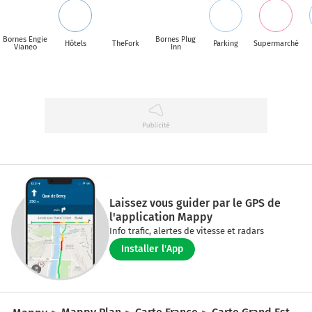
Bornes Engie
Bornes Plug
Hôtels
TheFork
Parking
Supermarché
Vianeo
Inn
Laissez vous guider par le GPS de
l'application Mappy
Info trafic, alertes de vitesse et radars
Installer l'App