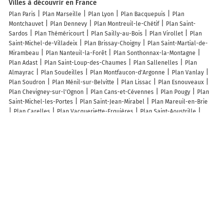
Villes à découvrir en France
Plan Paris
Plan Marseille
Plan Lyon
Plan Bacquepuis
Plan
Montchauvet
Plan Dennevy
Plan Montreuil-le-Chétif
Plan Saint-
Sardos
Plan Théméricourt
Plan Sailly-au-Bois
Plan Virollet
Plan
Saint-Michel-de-Villadeix
Plan Brissay-Choigny
Plan Saint-Martial-de-
Mirambeau
Plan Nanteuil-la-Forêt
Plan Sonthonnax-la-Montagne
Plan Adast
Plan Saint-Loup-des-Chaumes
Plan Sallenelles
Plan
Almayrac
Plan Soudeilles
Plan Montfaucon-d'Argonne
Plan Vanlay
Plan Soudron
Plan Ménil-sur-Belvitte
Plan Lissac
Plan Esnouveaux
Plan Chevigney-sur-l'Ognon
Plan Cans-et-Cévennes
Plan Pougy
Plan
Saint-Michel-les-Portes
Plan Saint-Jean-Mirabel
Plan Mareuil-en-Brie
Plan Carelles
Plan Vacqueriette-Erquières
Plan Saint-Aoustrille
Plan Promilhanes
Plan Saint-Médard
Plan Saint-Jean-de-Ceyrargues
Plan Sazos
Plan Sainte-Colombe-de-Duras
Plan Gélannes
Plan
Bonrepos-Riquet
Plan Filstroff
Plan Rouessé-Fontaine
Plan Wasnes-
au-Bac
Plan Sainte-Même
Plan Dannevoux
Plan Parroy
Plan
Grisolles
Plan Crépy
Plan Changy
Lieux à découvrir à Druy-Parigny
HoliNutri EI
Mairie - Druy-Parigny
Église Saint-Martin
Cimetière de
Druy-Parigny
Stade Municipal
Aurelie Coiffure A Domicile
Ecole
Maternelle
Association de Chasse de Bagnolet
Stade municipal
Team Lb Racing
Association De Chasse De Bagnolet
Chansons D'Ici-Bas