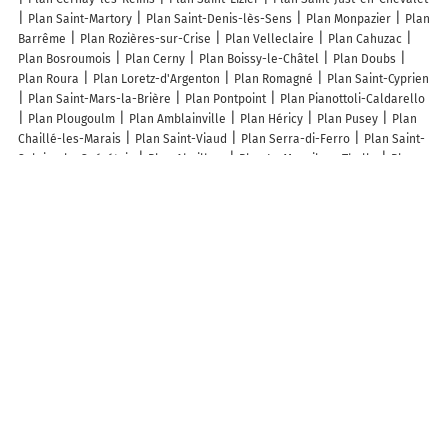
Plan Saint-Martory
Plan Saint-Denis-lès-Sens
Plan Monpazier
Plan
Barrême
Plan Rozières-sur-Crise
Plan Velleclaire
Plan Cahuzac
Plan Bosroumois
Plan Cerny
Plan Boissy-le-Châtel
Plan Doubs
Plan Roura
Plan Loretz-d'Argenton
Plan Romagné
Plan Saint-Cyprien
Plan Saint-Mars-la-Brière
Plan Pontpoint
Plan Pianottoli-Caldarello
Plan Plougoulm
Plan Amblainville
Plan Héricy
Plan Pusey
Plan
Chaillé-les-Marais
Plan Saint-Viaud
Plan Serra-di-Ferro
Plan Saint-
Sulpice-le-Guérétois
Plan Abeilhan
Plan Le Mesnil-en-Thelle
Plan
Saint-Martin-Lacaussade
Plan Banne
Plan Brens
Plan Roinville
Plan Folleville
Plan Antigny-la-Ville
Lieux à découvrir à Villers-Outréaux
Commerçants de Villers-Outréaux
François Gustave et Fils
SAS Boutry
Et Cie
Technics'Baies
Sg Credit du Nord
Carrion Michel Broderies
Aldi Marche Cuincy
Pharmacie de la Victoire
Leite Nous Assurons.Com
Hocquet Florentine
Kandy
Flo Propreté Clean
Jlb Autos
INTERMARCHE Super Villers Outreaux
Banque Postale
La Poste
Wash
Me
Mairie - Villers-Outréaux
Carole Guegain
Clemence Fleurs
Martel Jacques
Desenne Pierre
Potencier Broderies
Guégain Et Fils
Etablissement Albert
Bontemps
Broderies Caze Ducamp
Optique
Lestoquoy Alliance Optique
Autovision Contrôle Technique Automobile
Sauvet
Maison Lévêque
La Grignotine
Vétocline