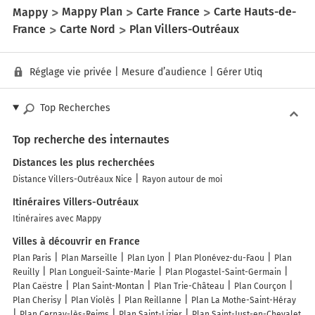
Mappy
Mappy Plan
Carte France
Carte Hauts-de-
France
Carte Nord
Plan Villers-Outréaux
Réglage vie privée
|
Mesure d’audience
|
Gérer Utiq
Top Recherches
Top recherche des internautes
Distances les plus recherchées
Distance Villers-Outréaux Nice
Rayon autour de moi
Itinéraires Villers-Outréaux
Itinéraires avec Mappy
Villes à découvrir en France
Plan Paris
Plan Marseille
Plan Lyon
Plan Plonévez-du-Faou
Plan
Reuilly
Plan Longueil-Sainte-Marie
Plan Plogastel-Saint-Germain
Plan Caëstre
Plan Saint-Montan
Plan Trie-Château
Plan Courçon
Plan Cherisy
Plan Violès
Plan Reillanne
Plan La Mothe-Saint-Héray
Plan Cernay-lès-Reims
Plan Saint-Lizier
Plan Saint-Just-en-Chevalet