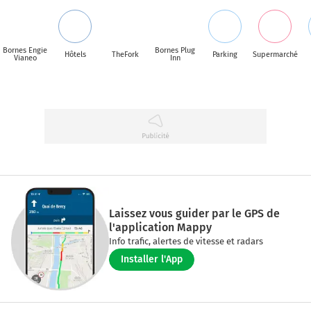
Bornes Engie
Bornes Plug
Hôtels
TheFork
Parking
Supermarché
Vianeo
Inn
Laissez vous guider par le GPS de
l'application Mappy
Info trafic, alertes de vitesse et radars
Installer l'App