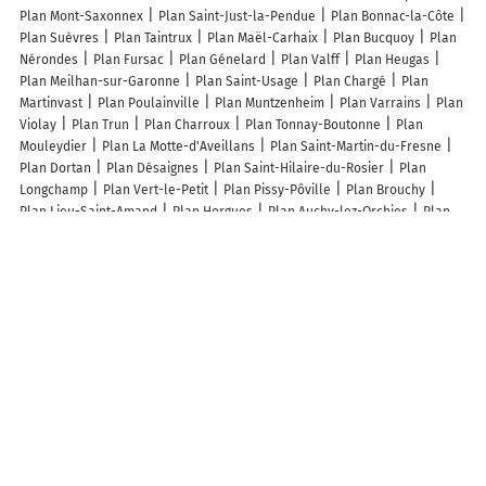
Plan Mont-Saxonnex
Plan Saint-Just-la-Pendue
Plan Bonnac-la-Côte
Plan Suèvres
Plan Taintrux
Plan Maël-Carhaix
Plan Bucquoy
Plan
Nérondes
Plan Fursac
Plan Génelard
Plan Valff
Plan Heugas
Plan Meilhan-sur-Garonne
Plan Saint-Usage
Plan Chargé
Plan
Martinvast
Plan Poulainville
Plan Muntzenheim
Plan Varrains
Plan
Violay
Plan Trun
Plan Charroux
Plan Tonnay-Boutonne
Plan
Mouleydier
Plan La Motte-d'Aveillans
Plan Saint-Martin-du-Fresne
Plan Dortan
Plan Désaignes
Plan Saint-Hilaire-du-Rosier
Plan
Longchamp
Plan Vert-le-Petit
Plan Pissy-Pôville
Plan Brouchy
Plan Lieu-Saint-Amand
Plan Horgues
Plan Auchy-lez-Orchies
Plan
Moÿ-de-l'Aisne
Plan Mérinchal
Plan Chandon
Plan Carsan
Plan
Blandy-les-Tours
Plan Saint-Aunix-Lengros
Plan Vassimont-et-
Chapelaine
Plan Givry
Lieux à découvrir à La Longueville
Commerçants de La Longueville
Cathy Bricquet
EIRL Louvrier
Christophe
EUROREPAR Nouveau Garage de la Chaussée
Jimmy Tenret
Animal's Passion
Pro' Concept
Luc Dussart
Lycée Professionnel de
Bavay
Artisan Du Coin
Diévart Fils SARL
JB-BAT Eirl Bon
SK.ludivine
photographie
Rodrigue Plantier
Réflexo Santé Plus
Cabinet
pluridisciplinaire
SAS Vincent
Gena
Mairie - La Longueville
Emmanuel Raux
Leroy Dominique
Lorban et Cie
Inter Raccord