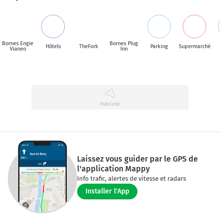
Bornes Engie
Bornes Plug
Hôtels
TheFork
Parking
Supermarché
Vianeo
Inn
Laissez vous guider par le GPS de
l'application Mappy
Info trafic, alertes de vitesse et radars
Installer l'App