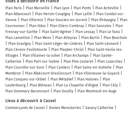
Villes à découvrir en France
Plan Paris
Plan Marseille
Plan Lyon
Plan Ponts
Plan Acheville
Plan Attancourt
Plan Hersin-Coupigny
Plan Laillé
Plan Condat-sur-
Vienne
Plan Villerest
Plan Soucieu-en-Jarrest
Plan Étrépagny
Plan
Cournonsec
Plan Odos
Plan Illiers-Combray
Plan Sancoins
Plan
Fresnay-sur-Sarthe
Plan Saint-Agrève
Plan Lessay
Plan Le Faou
Plan Lanvollon
Plan Mens
Plan Alleyras
Plan Barlin
Plan Bouchain
Plan Gravigny
Plan Saint-Léger-de-Linières
Plan Saint-Léonard
Plan Cérans-Foulletourte
Plan Pleyber-Christ
Plan Saint-Genix-les-
Villages
Plan Villaines-la-Juhel
Plan Archamps
Plan Sainte-
Catherine
Plan Port-sur-Saône
Plan Pins-Justaret
Plan Luzarches
Plan Courville-sur-Eure
Plan Camiers
Plan Sains-en-Gohelle
Plan
Montbron
Plan Ribécourt-Dreslincourt
Plan Villeneuve-la-Guyard
Plan Conques-sur-Orbiel
Plan Métabief
Plan Haisnes
Plan
Lauterbourg
Plan Bléneau
Plan La Chapelle-d'Aligné
Plan Cély
Plan Dommary-Baroncourt
Plan Douilly
Plan Montreuil-en-Auge
Lieux à découvrir à Cassel
Commerçants de Cassel
Dumes Menuiseries
Savary Catherine
Estaminet la Taverne Flamande
Pharmacie Du Mont Cassel
Fenêtre
Sur Cour
ADMR de Cassel
Etablissements Gars Guilluy Sanitaires
À
Sainte-CEcile
musée de Flandre
Haut Bonheur De La Table
Toilettage
des Flandres
Gendarmerie nationale GENDARMERIE NATIONALE
Gan