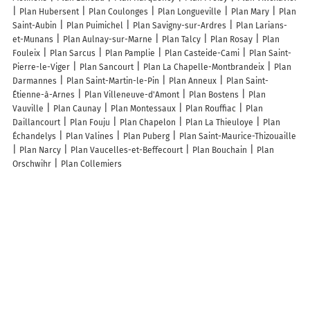
Plan Hubersent
Plan Coulonges
Plan Longueville
Plan Mary
Plan
Saint-Aubin
Plan Puimichel
Plan Savigny-sur-Ardres
Plan Larians-
et-Munans
Plan Aulnay-sur-Marne
Plan Talcy
Plan Rosay
Plan
Fouleix
Plan Sarcus
Plan Pamplie
Plan Casteide-Cami
Plan Saint-
Pierre-le-Viger
Plan Sancourt
Plan La Chapelle-Montbrandeix
Plan
Darmannes
Plan Saint-Martin-le-Pin
Plan Anneux
Plan Saint-
Étienne-à-Arnes
Plan Villeneuve-d'Amont
Plan Bostens
Plan
Vauville
Plan Caunay
Plan Montessaux
Plan Rouffiac
Plan
Daillancourt
Plan Fouju
Plan Chapelon
Plan La Thieuloye
Plan
Échandelys
Plan Valines
Plan Puberg
Plan Saint-Maurice-Thizouaille
Plan Narcy
Plan Vaucelles-et-Beffecourt
Plan Bouchain
Plan
Orschwihr
Plan Collemiers
Lieux à découvrir à La Mesnière
Mairie - La Mesnière
Église
Cimetière De La Mesnière
Château des
Joncherets
Ferme de Montaumer
Salle Polyvalente
Bérard Philippe
Mortagne Airsoft Team 61
Comite Des Fetes De La Mesniere
Stock
Cars Club Les Vikings De Courgeoust
Swing Orne
Les Lumieres Du Vent
Valérie Baudry Création de jardins
Gerald Butet
Laetitia Guillard -
énergéticienne
le Pont des Aulnays Gaec
Ass Ass
Les lieux populaires à La Mesnière