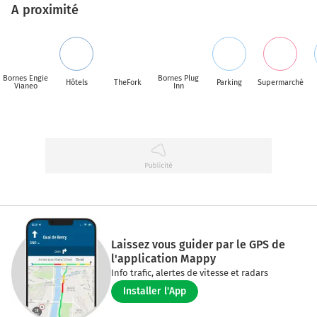
A proximité
Bornes Engie
Bornes Plug
Hôtels
TheFork
Parking
Supermarché
Vianeo
Inn
Laissez vous guider par le GPS de
l'application Mappy
Info trafic, alertes de vitesse et radars
Installer l'App