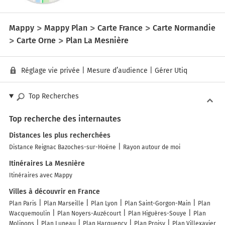
Mappy
Mappy Plan
Carte France
Carte Normandie
Carte Orne
Plan La Mesnière
Réglage vie privée
|
Mesure d’audience
|
Gérer Utiq
Top Recherches
Top recherche des internautes
Distances les plus recherchées
Distance Reignac Bazoches-sur-Hoëne
Rayon autour de moi
Itinéraires La Mesnière
Itinéraires avec Mappy
Villes à découvrir en France
Plan Paris
Plan Marseille
Plan Lyon
Plan Saint-Gorgon-Main
Plan
Wacquemoulin
Plan Noyers-Auzécourt
Plan Higuères-Souye
Plan
Molinons
Plan Luneau
Plan Harquency
Plan Proisy
Plan Villexavier