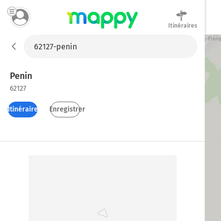
Itinéraires
Mappy
Penin
62127
Itinéraires
Enregistrer