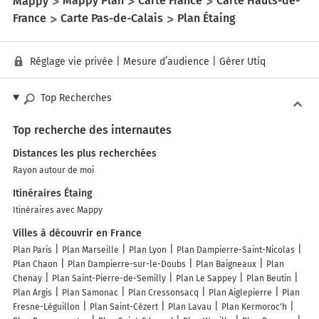
Mappy
Mappy Plan
Carte France
Carte Hauts-de-
France
Carte Pas-de-Calais
Plan Étaing
Réglage vie privée
|
Mesure d’audience
|
Gérer Utiq
Top Recherches
Top recherche des internautes
Distances les plus recherchées
Rayon autour de moi
Itinéraires Étaing
Itinéraires avec Mappy
Villes à découvrir en France
Plan Paris
Plan Marseille
Plan Lyon
Plan Dampierre-Saint-Nicolas
Plan Chaon
Plan Dampierre-sur-le-Doubs
Plan Baigneaux
Plan
Chenay
Plan Saint-Pierre-de-Semilly
Plan Le Sappey
Plan Beutin
Plan Argis
Plan Samonac
Plan Cressonsacq
Plan Aiglepierre
Plan
Fresne-Léguillon
Plan Saint-Cézert
Plan Lavau
Plan Kermoroc'h