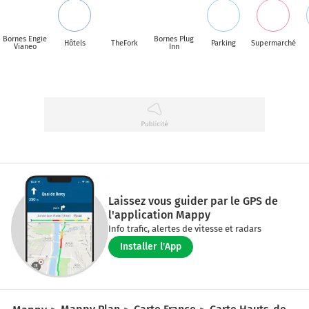
Bornes Engie
Bornes Plug
Hôtels
TheFork
Parking
Supermarché
Vianeo
Inn
Laissez vous guider par le GPS de
l'application Mappy
Info trafic, alertes de vitesse et radars
Installer l'App