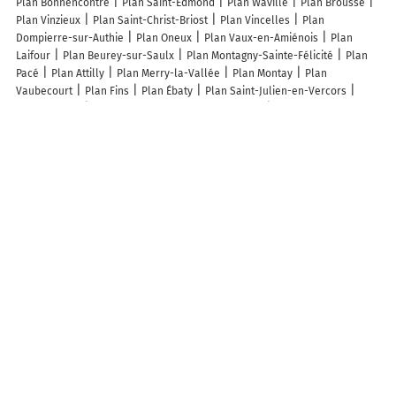
Plan Bonnencontre
Plan Saint-Edmond
Plan Waville
Plan Brousse
Plan Vinzieux
Plan Saint-Christ-Briost
Plan Vincelles
Plan
Dompierre-sur-Authie
Plan Oneux
Plan Vaux-en-Amiénois
Plan
Laifour
Plan Beurey-sur-Saulx
Plan Montagny-Sainte-Félicité
Plan
Pacé
Plan Attilly
Plan Merry-la-Vallée
Plan Montay
Plan
Vaubecourt
Plan Fins
Plan Ébaty
Plan Saint-Julien-en-Vercors
Plan Lagarde
Plan Saint-Thomas-de-Courceriers
Plan Romilly-la-
Puthenaye
Plan Xermaménil
Plan Saint-Georges-de-la-Rivière
Plan
Servigny-lès-Sainte-Barbe
Plan Brandonvillers
Plan Grattepanche
Plan Couquèques
Plan Velaux
Plan Grendelbruch
Plan Lairoux
Lieux à découvrir à Étaing
Cic
Murart
Schaller Guillaume
Mairie - Étaing
Ecole Primaire
Brasserie des 7 Bonnettes
France Piscine Aménagement
Léglise Notre-
Dame - Commune Detaing
Cimetière De Etaing
Saint-Sauveur Et Saint-
Martin
Plateau Eps
Stade Football
Sptp
Societe de Chasse du
Territoire d'Etaing
les Ateliers du Moulin de la Paillole
Salle
Polyvalente
Stade Football
Association Artistique Et Culturelle
Karambole
Oh ! Remonte Moral
Les Angelines De Lecluse
Club
Cynegetique D Etaing
Rolling Town Festival
Les lieux populaires à Étaing
L'Odyssée Inattendue