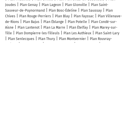
Joudes
Plan Genay
Plan Lageon
Plan Glonville
Plan Saint-
Sauveur-de-Puynormand
Plan Bosc-Édeline
Plan Saussay
Plan
Chives
Plan Rouge-Perriers
Plan Blay
Plan Fayssac
Plan Villenave-
de-Rions
Plan Bajus
Plan Éblange
Plan Potelle
Plan Condé-sur-
Aisne
Plan Lantenot
Plan La Marre
Plan Ételfay
Plan Marey-sur-
Tille
Plan Dompierre-les-Tilleuls
Plan Les Authieux
Plan Saint-Lary
Plan Senlecques
Plan Thury
Plan Montvernier
Plan Rouvray-
Catillon
Plan Belvèze
Plan Ponthévrard
Plan Coussay
Plan
Gerderest
Plan Uglas
Plan Russy-Bémont
Plan Gros-Chastang
Plan Aubéguimont
Plan Saint-Nabord-sur-Aube
Plan Anteuil
Plan
Tirepied-sur-Sée
Plan Montmirey-la-Ville
Lieux à découvrir à Écurie
Ecole élémentaire Haroun Tazieff RPI 74
Thibaut le chemin vert
Mairie -
Écurie
Etablissements Godefroy
Gîte de l'Eglise
Parking vélo
Église
Catholique Saint-Séverin Décurie
Cimetière De Ecurie
Écurie Cemetery
Societe de Chasse d'Ecurie
Espace des Ecuriades
Plumes & Coton
Lievin B.M.X
Sandrine Drubay
Marck Mercier Magnétiseur
Lemaire
Philippe
Goncalves Père Et Fils
Mp Amenagements Exterieurs
Les lieux populaires à Écurie
Le Domaine De CLABAUT