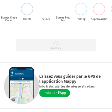
Bornes Engie
Bornes Plug
Hôtels
TheFork
Parking
Supermarché
Vianeo
Inn
Laissez vous guider par le GPS de
l'application Mappy
Info trafic, alertes de vitesse et radars
Installer l'App