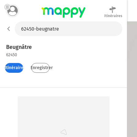
Itinéraires
Mappy
Beugnâtre
62450
Itinéraires
Enregistrer