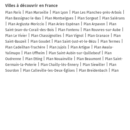
Villes à découvrir en France
Plan Paris
Plan Marseille
Plan Lyon
Plan Les Planches-près-Arbois
Plan Bassignac-le-Bas
Plan Montselgues
Plan Sorgeat
Plan Salérans
Plan Argiusta-Moriccio
Plan Aries-Espénan
Plan Arpavon
Plan
Saint-Jean-du-Corail-des-Bois
Plan Fontenu
Plan Rouvres-sur-Aube
Plan Le Vivier
Plan Chassignolles
Plan Vignol
Plan Granace
Plan
Saint-Bauzeil
Plan Goudet
Plan Saint-Just-et-le-Bézu
Plan Termes
Plan Cadeilhan-Trachère
Plan Jujols
Plan Artigue
Plan Awala-
Yalimapo
Plan Uffheim
Plan Saint-Aubin-sur-Quillebeuf
Plan
Oudrenne
Plan Etting
Plan Nouainville
Plan Beaumont
Plan Saint-
Germain-la-Poterie
Plan Chailly-lès-Énnery
Plan Siewiller
Plan
Sourdon
Plan Calleville-les-Deux-Églises
Plan Breidenbach
Plan
Boulin
Plan Poussignac
Plan Indevillers
Plan Nourray
Plan
Ruyaulcourt
Plan Bécordel-Bécourt
Plan Ayette
Plan Quenoche
Plan Les Noës
Plan Les Genettes
Plan Gonnetot
Plan Folschviller
Plan Guéhenno
Plan Lalleu
Lieux à découvrir à Denier
Paysarbor
Mairie - Denier
Nature Et Paysage
Grandin Père et Fils
Debreil Services
Église Catholique Sainte-Thérèse À Denier
Cimetière
De Denier
Volksschule Blaindorf
Kindergarten
Volksschule Sankt
Johann
Compleo
Die Mühle Malt Wieda
Da Emobil
Auftankort