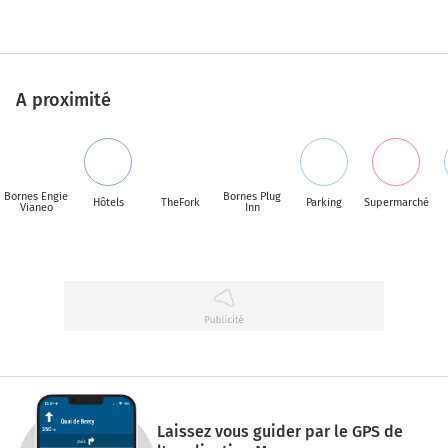
A proximité
Bornes Engie
Bornes Plug
Hôtels
TheFork
Parking
Supermarché
Vianeo
Inn
Laissez vous guider par le GPS de