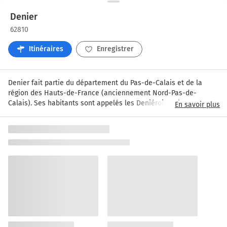
Denier
62810
Itinéraires
Enregistrer
Denier fait partie du département du Pas-de-Calais et de la 
région des Hauts-de-France (anciennement Nord-Pas-de-
Calais). Ses habitants sont appelés les Deniérois et les 
En savoir plus
Deniéroises. Entourée par les communes de Sars-le-Bois, 
Berlencourt-le-Caurou et Liencourt, Denier se trouve à moins de 
vingt-cinq mètres d'altitude.