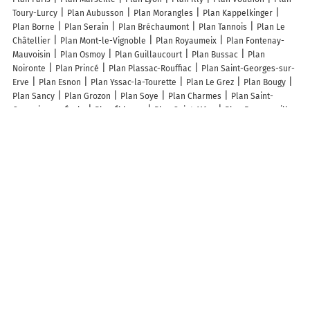
Toury-Lurcy
Plan Aubusson
Plan Morangles
Plan Kappelkinger
Plan Borne
Plan Serain
Plan Bréchaumont
Plan Tannois
Plan Le
Châtellier
Plan Mont-le-Vignoble
Plan Royaumeix
Plan Fontenay-
Mauvoisin
Plan Osmoy
Plan Guillaucourt
Plan Bussac
Plan
Noironte
Plan Princé
Plan Plassac-Rouffiac
Plan Saint-Georges-sur-
Erve
Plan Esnon
Plan Yssac-la-Tourette
Plan Le Grez
Plan Bougy
Plan Sancy
Plan Grozon
Plan Soye
Plan Charmes
Plan Saint-
Germain-sur-École
Plan Éblange
Plan Saint-Méry
Plan Franqueville
Plan Saint-Santin-Cantalès
Plan Saint-Brancher
Plan Massognes
Plan Doméliers
Plan Jas
Plan Minorville
Plan Gourvillette
Plan
Fontains
Plan Saint-Pierremont
Plan Deycimont
Plan Bettencourt-
Rivière
Plan La Bruyère
Plan Nanteuil-la-Fosse
Plan Ouagne
Plan
Cléguer
Plan Houlbec-Cocherel
Plan Beaufort
Lieux à découvrir à Saint-Vincent
Alegria Yoga
Castro rénovation
Tradi Charpentes
Reigneron
Sébastien
Mairie - Saint-Vincent
Bonnefille Mathieu
Ent Ayten
Hassan
Cimetière
Cimetière
Cimetière Saint-Vincent
Salagnac
Jean-Luc
La Sagne
Nizier Marie Therese
Nicolas Martin
Cji
Legumes63 Tempere Tristan Michel Christophe
A découvrir autour de Saint-Vincent