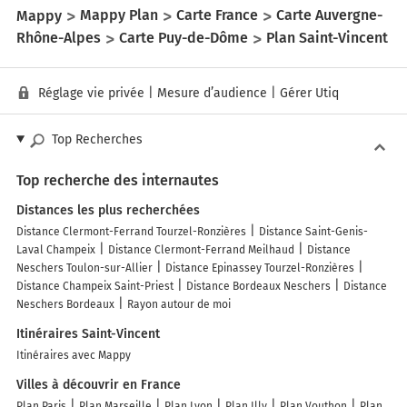
Mappy
Mappy Plan
Carte France
Carte Auvergne-
Rhône-Alpes
Carte Puy-de-Dôme
Plan Saint-Vincent
Réglage vie privée
|
Mesure d’audience
|
Gérer Utiq
Top Recherches
Top recherche des internautes
Distances les plus recherchées
Distance Clermont-Ferrand Tourzel-Ronzières
Distance Saint-Genis-
Laval Champeix
Distance Clermont-Ferrand Meilhaud
Distance
Neschers Toulon-sur-Allier
Distance Epinassey Tourzel-Ronzières
Distance Champeix Saint-Priest
Distance Bordeaux Neschers
Distance
Neschers Bordeaux
Rayon autour de moi
Itinéraires Saint-Vincent
Itinéraires avec Mappy
Villes à découvrir en France
Plan Paris
Plan Marseille
Plan Lyon
Plan Illy
Plan Vouthon
Plan