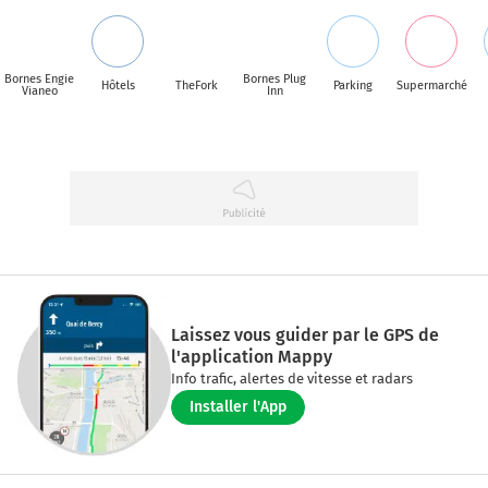
Bornes Engie
Bornes Plug
Hôtels
TheFork
Parking
Supermarché
Vianeo
Inn
Laissez vous guider par le GPS de
l'application Mappy
Info trafic, alertes de vitesse et radars
Installer l'App