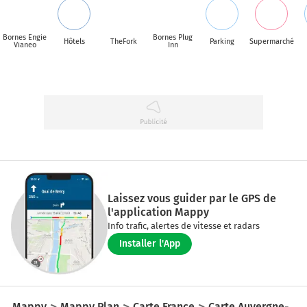
Bornes Engie
Bornes Plug
Hôtels
TheFork
Parking
Supermarché
Vianeo
Inn
Laissez vous guider par le GPS de
l'application Mappy
Info trafic, alertes de vitesse et radars
Installer l'App
Mappy
Mappy Plan
Carte France
Carte Auvergne-