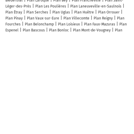
Biederthal
Plan Laroque
Plan Bey
Plan Francheville
Plan Saint-
Léger-des-Prés
Plan Les Poulières
Plan Laneuveville-en-Saulnois
Plan Étray
Plan Serches
Plan Uglas
Plan Huêtre
Plan Orrouer
Plan Pinay
Plan Vaux-sur-Eure
Plan Villecomte
Plan Reigny
Plan
Fourches
Plan Belonchamp
Plan Loisieux
Plan Faux-Mazuras
Plan
Espenel
Plan Bascous
Plan Bonloc
Plan Mont-de-Vougney
Plan
Les Chalesmes
Plan Chéry
Plan Nivillers
Plan Combray
Plan
Montbavin
Plan Mons
Plan Sainte-Croix-Vallée-Française
Plan
Vivaise
Lieux à découvrir à Usson
Auberge de Margot
Mairie - Usson
Naturopathie Auvergne
Auvergne
Kermilo
Église Saint-Maurice
Cimetière De Usson
Sieg 63
Brives
François
Le Coudert De Commandaire
Arvernetourix
Château de Bois
Rigaud
Ami Eglise St Maurice Usson Auvergne
Brulé Marc
Les Terres
de Laumeneel
Les lieux populaires à Usson
Gite du colombier
Auberge De Margot
A découvrir autour de Usson
Montboissier
Montaigut
Malpic
La Michinie
Pupidon
Charel
Sarpoil