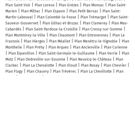
Plan Saint-Voir
Plan Loreux
Plan Grèzes
Plan Monsac
Plan Saint-
Marien
Plan Milhac
Plan Espaon
Plan Petit-Bersac
Plan Saint-
Martin-Labouval
Plan Colombé-la-Fosse
Plan Trémargat
Plan Saint-
Sauveur-Gouvernet
Plan Gilhac-et-Bruzac
Plan Clamerey
Plan Mas-
Cabardès
Plan Saint-Pardoux-la-Croisille
Plan Cressy-sur-Somme
Plan Montmirey-la-Ville
Plan Chaumont
Plan Entrevennes
Plan Le
Frasnois
Plan Hierges
Plan Méallet
Plan Menétru-le-Vignoble
Plan
Monthelie
Plan Préhy
Plan Arques
Plan Ancienville
Plan Curienne
Plan Équevillon
Plan Saint-Germain-le-Guillaume
Plan Verrie
Plan
Motz
Plan Ondreville-sur-Essonne
Plan Neuvicq-le-Château
Plan
Clarbec
Plan La Chenalotte
Plan Illoud
Plan Rosay
Plan Chevrier
Plan Flagy
Plan Chauvry
Plan Trévérec
Plan La Chevillotte
Plan
Brégy
Plan Suèvres
Plan Saint-Martin-de-la-Cluze
Lieux à découvrir à Saint-Donat
Ferme de Bertinet
Mairie - Saint-Donat
Camping les Perce Neige
Église Saint-Donat
Église Saint-Étienne
Cimetière De Saint-Donat
Cimetière De Saint-Donat
Site de Pratique de Canoe Kayak
Perron
Electricité
Charbonnel Dominique
Randogs
Sancy Prod
Sancy
Artense Foot
Gaec De La Tarentaine
Gaec Du Tarafet
Association Des
Artisans Et Des Commerçants De La Tour D'Auvergne
Gaec De L Escluze
Gaec De L Espinassade
Gaec De Caux
De Chaussidoux
Eragne