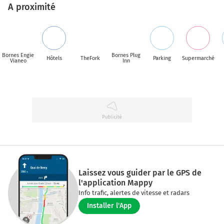
A proximité
Bornes Engie
Bornes Plug
Hôtels
TheFork
Parking
Supermarché
Vianeo
Inn
Laissez vous guider par le GPS de
l'application Mappy
Info trafic, alertes de vitesse et radars
Installer l'App