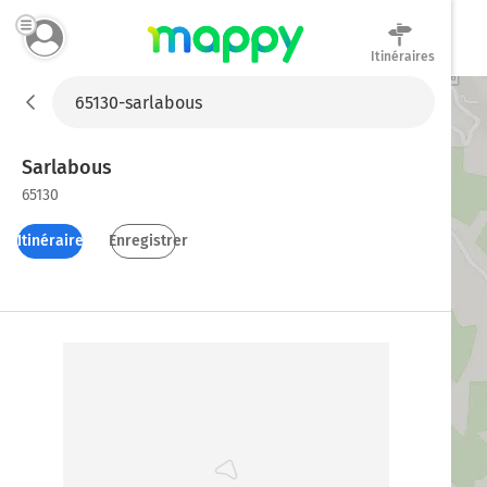
Itinéraires
Mappy
Sarlabous
65130
Itinéraires
Enregistrer