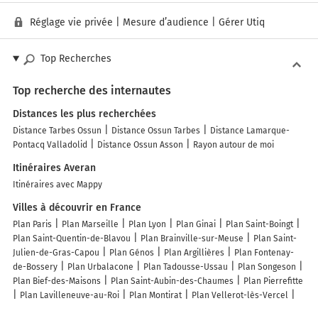
Réglage vie privée
|
Mesure d’audience
|
Gérer Utiq
Top Recherches
Top recherche des internautes
Distances les plus recherchées
Distance Tarbes Ossun
Distance Ossun Tarbes
Distance Lamarque-
Pontacq Valladolid
Distance Ossun Asson
Rayon autour de moi
Itinéraires Averan
Itinéraires avec Mappy
Villes à découvrir en France
Plan Paris
Plan Marseille
Plan Lyon
Plan Ginai
Plan Saint-Boingt
Plan Saint-Quentin-de-Blavou
Plan Brainville-sur-Meuse
Plan Saint-
Julien-de-Gras-Capou
Plan Génos
Plan Argillières
Plan Fontenay-
de-Bossery
Plan Urbalacone
Plan Tadousse-Ussau
Plan Songeson
Plan Bief-des-Maisons
Plan Saint-Aubin-des-Chaumes
Plan Pierrefitte
Plan Lavilleneuve-au-Roi
Plan Montirat
Plan Vellerot-lès-Vercel
Plan Mauvilly
Plan Soyers
Plan La Bastide
Plan Mosson
Plan