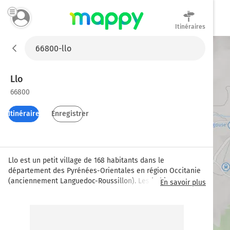
Itinéraires
Mappy
Llo
66800
Itinéraires
Enregistrer
Llo est un petit village de 168 habitants dans le 
département des Pyrénées-Orientales en région Occitanie 
(anciennement Languedoc-Roussillon). Les habitants sont 
En savoir plus
appelés les llotois et les llotoises. Située à 1 420 mètres 
d'altitude, Llo s'étend sur 27 km². L'église Saint-Fructueux 
date du 12e siècle. Depuis 2016, elle héberge la centrale 
solaire eLLO.