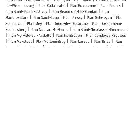
lès-Wissembourg
Plan Rollainville
Plan Boursonne
Plan Peseux
Plan Saint-Pierre-d'Alvey
Plan Beaumont-lès-Randan
Plan
Mandrevillars
Plan Saint-Loup
Plan Pressy
Plan Schweyen
Plan
Sommeval
Plan Mey
Plan Touët-de-l'Escarène
Plan Dossenheim-
Kochersberg
Plan Nourard-le-Franc
Plan Saint-Nicolas-de-Pierrepont
Plan Morville-sur-Andelle
Plan Montredon
Plan Condé-sur-Seulles
Plan Maxstadt
Plan Velleminfroy
Plan Lussac
Plan Brias
Plan
Cernoy
Plan Barlest
Plan Vignats
Plan Liancourt-Fosse
Plan Brion
Plan Saint-Michel
Plan Péronville
Plan Guyencourt
Plan
Nouillonpont
Plan Chaumont-le-Bourg
Plan Cessoy-en-Montois
Plan
Puits-la-Vallée
Plan Viviers-le-Gras
Plan Vaudéville
Plan
Ramecourt
Plan Arthez-d'Armagnac
Plan Octeville-l'Avenel
Plan
Bouxières-aux-Bois
Plan Emlingen
Plan Gland
Plan Vieuzos
Plan
Charnois
Plan Les Trois-Îlets
Plan Aillevillers-et-Lyaumont
Plan
Montrond-le-Château
Plan Cosmes
Lieux à découvrir à Wolschheim
Mairie - Wolschheim
Edenia SARL
Dentel Philippe
Les Apprentis
Sages
Cimetière De Wolschheim
Église Wolschheim
Terrain de
Sports
Gantzer Benoît
Terrain de Sports
Ecole primaire Groupe
scolaire Arc en ciel
Sorgius Jean-Georges
Sorgius Philippe
Richert
Philippe
S.m.b.