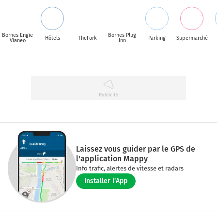
Bornes Engie
Bornes Plug
Hôtels
TheFork
Parking
Supermarché
Vianeo
Inn
Laissez vous guider par le GPS de
l'application Mappy
Info trafic, alertes de vitesse et radars
Installer l'App