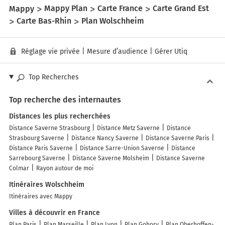
Mappy
Mappy Plan
Carte France
Carte Grand Est
Carte Bas-Rhin
Plan Wolschheim
Réglage vie privée
|
Mesure d’audience
|
Gérer Utiq
Top Recherches
Top recherche des internautes
Distances les plus recherchées
Distance Saverne Strasbourg
Distance Metz Saverne
Distance
Strasbourg Saverne
Distance Nancy Saverne
Distance Saverne Paris
Distance Paris Saverne
Distance Sarre-Union Saverne
Distance
Sarrebourg Saverne
Distance Saverne Molsheim
Distance Saverne
Colmar
Rayon autour de moi
Itinéraires Wolschheim
Itinéraires avec Mappy
Villes à découvrir en France
Plan Paris
Plan Marseille
Plan Lyon
Plan Gohory
Plan Oberhoffen-