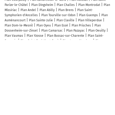
Parize-le-Châtel
Plan Dingsheim
Plan Challes
Plan Montrodat
Plan
Missiriac
Plan Andel
Plan Abilly
Plan Brens
Plan Saint-
Symphorien-d'Ancelles
Plan Tourville-sur-Odon
Plan Guemps
Plan
Auménancourt
Plan Sainte-Julie
Plan Claville
Plan Villeperdue
Plan Dom-le-Mesnil
Plan Oyeu
Plan Essé
Plan Prisches
Plan
Dossenheim-sur-Zinsel
Plan Camarsac
Plan Pazayac
Plan Oeuilly
Plan Vaumas
Plan Yzosse
Plan Bussac-sur-Charente
Plan Saint-
Pompain
Plan Saint-Paul-Mont-Penit
Plan Juaye-Mondaye
Plan
Saint-Plantaire
Plan Montjean
Plan Crépol
Plan Aulnois-sous-Laon
Plan Épuisay
Plan Artolsheim
Plan Retjons
Plan Orsonville
Plan
Dompierre-en-Morvan
Plan Privas
Plan Argelliers
Lieux à découvrir à Dietwiller
Commerçants de Dietwiller
New Air Park SARL
Trysk Elle Energie
Sacrée
Emasat SARL
Mon Spa
Ferronnerie Roger Koerper Et Fils
Roellinger Recycling
LG Promotion
Le Magicien Vert
Jud Leprotti
Herve Thermique Mulhouse
La Boutique de Mamie Lucie
Mairie -
Dietwiller
Ecole Elémentaire Jacques Prévert
Info Valis
L'Attirance
Esthétique
Alsace Pergolas
Aux Mille Couleurs Des Cherubins
Cyor
Jaldria
l'Escapade
Life Support France LSF
Manutools
9000 Tours
SARL
GlassAuto
Église
Cimetière de Dietwiller
Ancienne Église À
Dietwiller
Ecurie du Bois Doré
Ecurie Binder
Terrain de Football