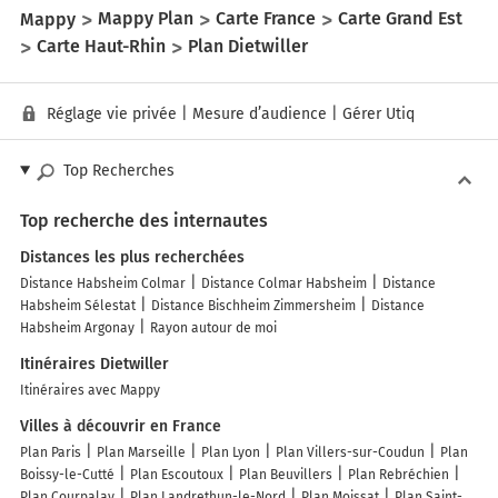
Mappy
Mappy Plan
Carte France
Carte Grand Est
Carte Haut-Rhin
Plan Dietwiller
Réglage vie privée
|
Mesure d’audience
|
Gérer Utiq
Top Recherches
Top recherche des internautes
Distances les plus recherchées
Distance Habsheim Colmar
Distance Colmar Habsheim
Distance
Habsheim Sélestat
Distance Bischheim Zimmersheim
Distance
Habsheim Argonay
Rayon autour de moi
Itinéraires Dietwiller
Itinéraires avec Mappy
Villes à découvrir en France
Plan Paris
Plan Marseille
Plan Lyon
Plan Villers-sur-Coudun
Plan
Boissy-le-Cutté
Plan Escoutoux
Plan Beuvillers
Plan Rebréchien
Plan Courpalay
Plan Landrethun-le-Nord
Plan Moissat
Plan Saint-