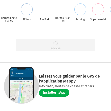
Bornes Engie
Bornes Plug
Hôtels
TheFork
Parking
Supermarché
Vianeo
Inn
Laissez vous guider par le GPS de
l'application Mappy
Info trafic, alertes de vitesse et radars
Installer l'App