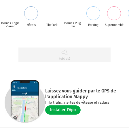
Bornes Engie
Bornes Plug
Hôtels
TheFork
Parking
Supermarché
Vianeo
Inn
Laissez vous guider par le GPS de
l'application Mappy
Info trafic, alertes de vitesse et radars
Installer l'App