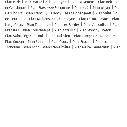
Plan Paris
Plan Marseille
Plan Lyon
Plan La Genête
Plan Belrupt-
en-Verdunois
Plan Étaves-et-Bocquiaux
Plan Noé
Plan Weyer
Plan
Hernicourt
Plan Francilly-Selency
Plan Hohengoeft
Plan Saint-Éloi-
de-Fourques
Plan Maisons-en-Champagne
Plan Le Torquesne
Plan
Languédias
Plan Thenelles
Plan Les Bordes
Plan Vauxaillon
Plan
Bransles
Plan Courchamps
Plan Anzeling
Plan Monchy-Breton
Plan Saint-Léger-du-Bois
Plan Talissieu
Plan Campet-et-Lamolère
Plan Curzon
Plan Sonnac
Plan Coucy
Plan Écoche
Plan Le
Tronquay
Plan Lohr
Plan Frémainville
Plan Mairé-Levescault
Plan
Berstheim
Plan Cras
Plan Loc-Éguiner
Plan Guny
Plan Pierrepont
Plan Marzens
Plan Blanzaguet-Saint-Cybard
Plan Conne-de-Labarde
Plan Fauguernon
Plan Luxe-Sumberraute
Plan Rennes-sur-Loue
Plan Bussus-Bussuel
Plan Conteville
Plan Saint-Pardoux-et-Vielvic
Plan Nébing
Plan Saint-Maixant
Plan Templeux-le-Guérard
Plan
Montereau-Fault-Yonne
Plan Zuydcoote
Plan Hérouville-en-Vexin
Lieux à découvrir à Durlinsdorf
Maisons bois LUTZ
Societe Des Carrieres Durlinsdorf
Taxi du Sundgau
Mairie - Durlinsdorf
Ferme Du Grumbach
Delta Farm
Cimetière de
Durlinsdorf
Église Saint-Pierre Et Saint-Paul
Centre Equestre Delta
Farm
Stade de Football
Stand de Tir
Credit Mutuel
Société De Tir
De Durlinsdorf
Toit Ma Tuile
Saintvoirin Alain
Aire de jeux
Fonteneau Anthony
Vest Ibiza Piscines SAS
Schmitt Morand
S'green