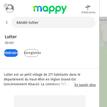
Itinéraires
Mappy
Lutter
68480
Itinéraires
Enregistrer
Lutter est un petit village de 277 habitants dans le 
département du Haut-Rhin en région Grand-Est 
(anciennement Alsace). La commune fait partie du canton 
En savoir plus
de Ferrette, sur l'arrondissement de la ville de Altkirch. 
Située à 440 mètres d'altitude, Lutter s'étend sur 8 km². La 
densité de la population est de 38 habitants par km².