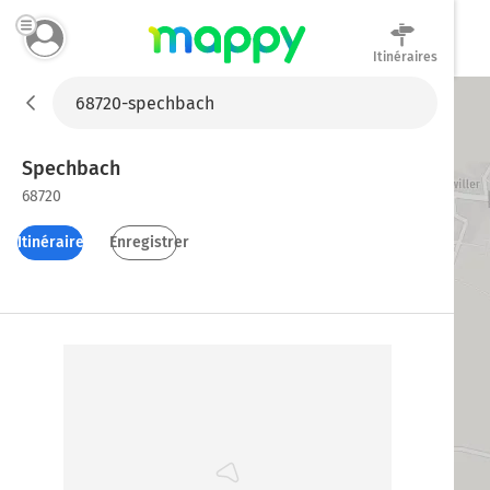
Itinéraires
Mappy
Spechbach
68720
Itinéraires
Enregistrer