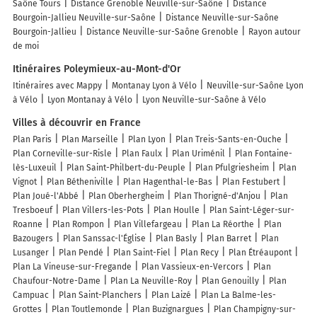
Saône Tours
Distance Grenoble Neuville-sur-Saône
Distance
Bourgoin-Jallieu Neuville-sur-Saône
Distance Neuville-sur-Saône
Bourgoin-Jallieu
Distance Neuville-sur-Saône Grenoble
Rayon autour
de moi
Itinéraires Poleymieux-au-Mont-d'Or
Itinéraires avec Mappy
Montanay Lyon à Vélo
Neuville-sur-Saône Lyon
à Vélo
Lyon Montanay à Vélo
Lyon Neuville-sur-Saône à Vélo
Villes à découvrir en France
Plan Paris
Plan Marseille
Plan Lyon
Plan Treis-Sants-en-Ouche
Plan Corneville-sur-Risle
Plan Faulx
Plan Uriménil
Plan Fontaine-
lès-Luxeuil
Plan Saint-Philbert-du-Peuple
Plan Pfulgriesheim
Plan
Vignot
Plan Bétheniville
Plan Hagenthal-le-Bas
Plan Festubert
Plan Joué-l'Abbé
Plan Oberhergheim
Plan Thorigné-d'Anjou
Plan
Tresboeuf
Plan Villers-les-Pots
Plan Houlle
Plan Saint-Léger-sur-
Roanne
Plan Rompon
Plan Villefargeau
Plan La Réorthe
Plan
Bazougers
Plan Sanssac-l'Église
Plan Basly
Plan Barret
Plan
Lusanger
Plan Pendé
Plan Saint-Fiel
Plan Recy
Plan Étréaupont
Plan La Vineuse-sur-Fregande
Plan Vassieux-en-Vercors
Plan
Chaufour-Notre-Dame
Plan La Neuville-Roy
Plan Genouilly
Plan
Campuac
Plan Saint-Planchers
Plan Laizé
Plan La Balme-les-
Grottes
Plan Toutlemonde
Plan Buzignargues
Plan Champigny-sur-