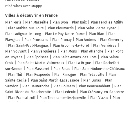
Itinéraires avec Mappy
Villes à découvrir en France
Plan Paris
Plan Marseille
Plan Lyon
Plan Baix
Plan Férolles-Attilly
Plan Muides-sur-Loire
Plan Pleumartin
Plan Saint-Pierre-Eynac
Plan Ladignac-le-Long
Plan Le Puy-Notre-Dame
Plan Blan
Plan
Flavignac
Plan Proissans
Plan Prunay
Plan Ambres
Plan Cheverny
Plan Saint-Paul-Flaugnac
Plan Arbonne-la-Forêt
Plan Verrières
Plan Vouvant
Plan Verquières
Plan Mons
Plan Allanche
Plan Pont-
en-Royans
Plan Époisses
Plan Saint-Amans-des-Cots
Plan Sainte-
Croix
Plan Saint-Martin-Valmeroux
Plan La Brigue
Plan Rochefort-
sur-Nenon
Plan Masseret
Plan Binas
Plan Saint-Aubin-des-Châteaux
Plan Thil
Plan Rexpoëde
Plan Rimogne
Plan Tréauville
Plan
Sainte-Cécile
Plan Saint-Martin-Lacaussade
Plan Lunas
Plan
Saméon
Plan Hauteroche
Plan Colmars
Plan Beausemblant
Plan
Saint-Nizier-du-Moucherotte
Plan Ledeuix
Plan Crézancy-en-Sancerre
Plan Francaltroff
Plan Thonnance-lès-Joinville
Plan Viazac
Plan
Saint-Gilles-les-Forêts
Plan Ormes
Lieux à découvrir à Cublize
Commerçants de Cublize
Stéphane Bini
Maison Eau et Soleil
Kit Forêt
Helair Ingenierie
Jardin et Potager au Naturel
EARL Fochesato
SAS