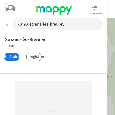
Itinéraires
Mappy
Sorans-lès-Breurey
70190
Itinéraires
Enregistrer