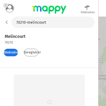
Itinéraires
Mappy
Melincourt
70210
Itinéraires
Enregistrer