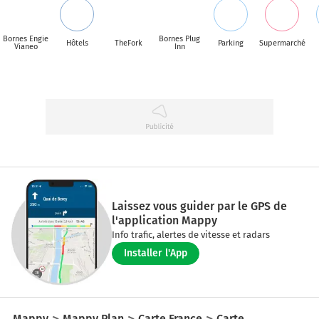
Bornes Engie
Bornes Plug
Hôtels
TheFork
Parking
Supermarché
Vianeo
Inn
Laissez vous guider par le GPS de
l'application Mappy
Info trafic, alertes de vitesse et radars
Installer l'App
Mappy
Mappy Plan
Carte France
Carte