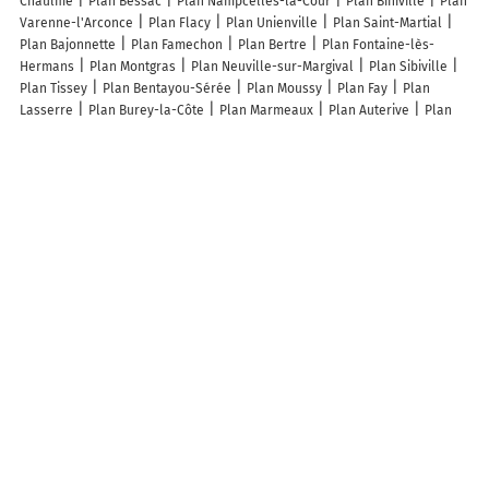
Chaulme
Plan Bessac
Plan Nampcelles-la-Cour
Plan Biniville
Plan
Varenne-l'Arconce
Plan Flacy
Plan Unienville
Plan Saint-Martial
Plan Bajonnette
Plan Famechon
Plan Bertre
Plan Fontaine-lès-
Hermans
Plan Montgras
Plan Neuville-sur-Margival
Plan Sibiville
Plan Tissey
Plan Bentayou-Sérée
Plan Moussy
Plan Fay
Plan
Lasserre
Plan Burey-la-Côte
Plan Marmeaux
Plan Auterive
Plan
Gourbit
Plan Mansat-la-Courrière
Plan Saint-Christaud
Plan Blagny-
sur-Vingeanne
Plan Poiseul-lès-Saulx
Plan Vittonville
Plan
Mirannes
Plan Fontenay-sous-Bois
Plan Cournonterral
Plan Saclay
Plan Levier
Plan Soye-en-Septaine
Plan Les Bouchoux
Plan La
Magdeleine
Lieux à découvrir à La Voivre
Le Clos des Coussinets
Canidés et Bien élevés , 70310 La Voivre
Sous
l'Poirier
Mairie - La Voivre
Caravati
Église Saint-Martin De
Faucogney-Et-La-Mer
Falaise de Breuche
Dubois Martial
Site
d'escalade
Deux Vallées
Les lieux populaires à La Voivre
Chalet des Aigrettes, Les 1000 Etangs
A découvrir autour de La Voivre
La Mer
Annegray