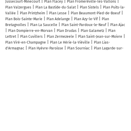
Jussecourt-Minecourt
Plan Flacey
Plan Fromeréville-les-Vallons
Plan Valzergues
Plan La Bastide-du-Salat
Plan Sistels
Plan Puits-la-
Vallée
Plan Printzheim
Plan Lesse
Plan Beaumont-Pied-de-Boeuf
Plan Bois-Sainte-Marie
Plan Adelange
Plan Azy-le-Vif
Plan
Bretagnolles
Plan La Saucelle
Plan Saint-Pardoux-le-Neuf
Plan Ajac
Plan Dompierre-en-Morvan
Plan Drudas
Plan Galametz
Plan
Lettret
Plan Cuvillers
Plan Zermezeele
Plan Saint-Jean-sur-Moivre
Plan Viré-en-Champagne
Plan Le Hérie-la-Viéville
Plan Lias-
d'Armagnac
Plan Hyèvre-Paroisse
Plan Sourniac
Plan Lagarde-sur-
le-Né
Plan Maligny
Plan Pouilly-sur-Meuse
Plan Aïssey
Plan
Crantenoy
Plan Villeneuve
Plan Limeux
Plan Lacelle
Plan Le
Bouyssou
Plan Moulines
Plan San-Gavino-di-Fiumorbo
Plan
Grandrupt
Plan Le Hamel
Plan Goutevernisse
Plan Chevigney
Plan
Ozoir-la-Ferrière
Plan Dignac
Plan Ceaulmont
Plan Tournefort
Lieux à découvrir à Frontenard
Mairie - Frontenard
La Guyotte - Ferme Bressane
Au bonheur d'Amélie
Église Saint-Martin
Cimetière De Frontenard
Church Of Saint-Martin
Cimetière De Frontenard
Elec Multi-Services
Ecole Maternelle
Salle
des Fêtes
J.s Maconnerie
Gv Body Move
Le Foyer Sainte-Marie
Du
Champs Courtois
Mel'Services
Les lieux populaires à Frontenard