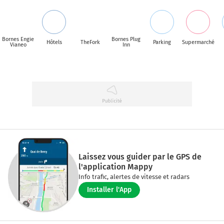
Bornes Engie
Bornes Plug
Hôtels
TheFork
Parking
Supermarché
Vianeo
Inn
Laissez vous guider par le GPS de
l'application Mappy
Info trafic, alertes de vitesse et radars
Installer l'App