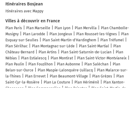
Itinéraires Bosjean
Itinéraires avec Mappy
Villes à découvrir en France
Plan Paris
Plan Marseille
Plan Lyon
Plan Mervilla
Plan Chambolle-
Musigny
Plan Larodde
Plan Jongieux
Plan Rousset-les-Vignes
Plan
Esquay-sur-Seulles
Plan Saint-Martin-d'Hardinghem
Plan Tréfumel
Plan Sérilhac
Plan Montagnac-sur-Lède
Plan Saint-Martial
Plan
Château-Bernard
Plan Artins
Plan Saint-Saturnin-de-Lucian
Plan
Nébias
Plan Estialescq
Plan Montirat
Plan Saint-Victor-Montvianeix
Plan Paulin
Plan Fouzilhon
Plan Aubonne
Plan Saléchan
Plan
Belan-sur-Ource
Plan Maspie-Lalonquère-Juillacq
Plan Malarce-sur-
la-Thines
Plan Errevet
Plan Beaumont-Village
Plan Grèzes
Plan
Saint-Cyr-la-Rosière
Plan La Couture
Plan Hériménil
Plan Xanton-
Chassenon
Plan Sammarçolles
Plan Briantes
Plan Saint-Martin-de-
Laye
Plan Briarres-sur-Essonne
Plan Saint-Martin
Plan La Celle
Plan Saint-Gibrien
Plan Grèges
Plan Erckartswiller
Plan Ormes
Plan Vaubecourt
Plan Aubigny
Plan Termes
Plan Broxeele
Plan Le
Latet
Plan Saint-Paterne-Racan
Plan Plougonver
Lieux à découvrir à Bosjean
Commerçants de Bosjean
Sarl Combette
Scierie Colas
Leetherapie