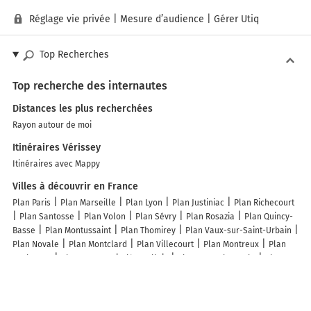
Réglage vie privée
|
Mesure d’audience
|
Gérer Utiq
Top Recherches
Top recherche des internautes
Distances les plus recherchées
Rayon autour de moi
Itinéraires Vérissey
Itinéraires avec Mappy
Villes à découvrir en France
Plan Paris
Plan Marseille
Plan Lyon
Plan Justiniac
Plan Richecourt
Plan Santosse
Plan Volon
Plan Sévry
Plan Rosazia
Plan Quincy-
Basse
Plan Montussaint
Plan Thomirey
Plan Vaux-sur-Saint-Urbain
Plan Novale
Plan Montclard
Plan Villecourt
Plan Montreux
Plan
Avelesges
Plan Dommartin-lès-Vallois
Plan Bussy-la-Pesle
Plan
Mercey
Plan Châtel-de-Joux
Plan Fontaine-lès-Cappy
Plan Creveney
Plan Regnéville-sur-Meuse
Plan Maucourt-sur-Orne
Plan Vannaire
Plan Pouliacq
Plan Chambroncourt
Plan Barbachen
Plan Les