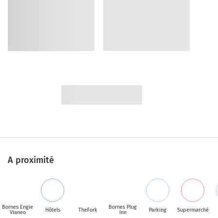
A proximité
Bornes Engie
Bornes Plug
Hôtels
TheFork
Parking
Supermarché
Vianeo
Inn