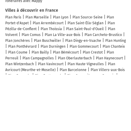
Itinéraires avec Mappy
Villes à découvrir en France
Plan Paris
Plan Marseille
Plan Lyon
Plan Source-Seine
Plan
Portet-d'Aspet
Plan Arrembécourt
Plan Saint-Élix-Séglan
Plan
Pézilla-de-Conflent
Plan Thoissia
Plan Saint-Paul-d'Oueil
Plan
Volvent
Plan Comus
Plan La Ville-aux-Bois
Plan Carcheto-Brustico
Plan Jonchères
Plan Buschwiller
Plan Dingy-en-Vuache
Plan Hunting
Plan Ponthévrard
Plan Durningen
Plan Gommecourt
Plan Chanteix
Plan Coume
Plan Bailly
Plan Bémécourt
Plan Crestot
Plan
Perreuil
Plan Campagnolles
Plan Oberlauterbach
Plan Haynecourt
Plan Wintzenbach
Plan Vavincourt
Plan Haute-Vigneulles
Plan
Avricourt (Meurthe-et-Moselle)
Plan Barcelonne
Plan Villers-aux-Bois
Plan Broxeele
Plan Frettemeule
Plan Garancières-en-Drouais
Plan Franey
Plan Classun
Plan Escurès
Plan Dommartin-sur-Vraine
Plan Belval
Plan Saint-Victor-en-Marche
Plan Génicourt-sur-Meuse
Plan Guivry
Plan Vaillant
Plan Moncheux
Plan Sotta
Plan Sainte-
Catherine-de-Fierbois
Plan Ordonnac
Lieux à découvrir à Saint-Maurice-des-Champs
Corsin Couvertures
Mairie - Saint-Maurice-des-Champs
Pro Filtration71
Monument Aux Morts De Saint-Maurice-Des-Champs
Le Château De La
Rochette
Cimetière
Église
Église Saint-Maurice-Des-Champs