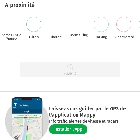
A proximité
Bornes Engie
Bornes Plug
Hôtels
TheFork
Parking
Supermarché
Vianeo
Inn
Laissez vous guider par le GPS de
l'application Mappy
Info trafic, alertes de vitesse et radars
Installer l'App