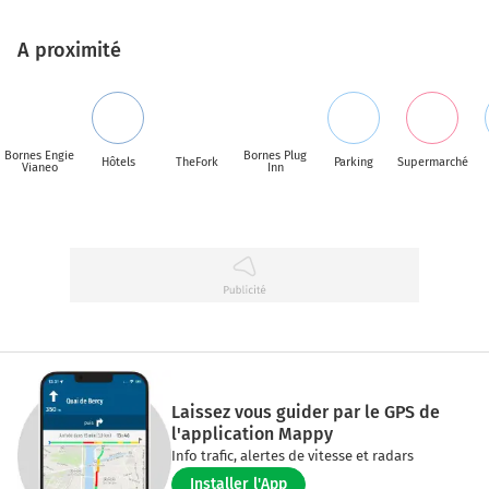
A proximité
Bornes Engie
Bornes Plug
Hôtels
TheFork
Parking
Supermarché
Vianeo
Inn
Laissez vous guider par le GPS de
l'application Mappy
Info trafic, alertes de vitesse et radars
Installer l'App