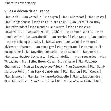
Itinéraires avec Mappy
Villes à découvrir en France
Plan Paris
Plan Marseille
Plan Lyon
Plan Ballersdorf
Plan Gressy
Plan Flangebouche
Plan La Celle-sur-Loire
Plan Berneuil-en-Bray
Plan Wittersdorf
Plan Monthou-sur-Bièvre
Plan Le Plessier-
Rozainvillers
Plan Saint-Martin-le-Châtel
Plan Moon-sur-Elle
Plan
Hondouville
Plan Sarraltroff
Plan Béceleuf
Plan Neau
Plan Boulon
Plan Préchacq-les-Bains
Plan Montreuil-sur-Maine
Plan Torcé-
Viviers-en-Charnie
Plan Sempigny
Plan Vénérand
Plan Montreuil-
en-Touraine
Plan Noyelles-sur-Selle
Plan Bonnac
Plan Bonzac
Plan Luttenbach-près-Munster
Plan Chabrillan
Plan Beuvardes
Plan
Wirwignes
Plan Belleville-en-Caux
Plan Viterne
Plan Vaux-et-
Chantegrue
Plan La Bazouge-des-Alleux
Plan Coatréven
Plan Saint-
Mard-de-Réno
Plan Boiry-Saint-Martin
Plan Bourcq
Plan Crévic
Plan Écharcon
Plan Saint-Hilaire-la-Gravelle
Plan La Jaudonnière
Plan Escassefort
Plan Champagne
Plan Souvigné-sur-Sarthe
Plan
Mosles
Plan Épinay-sur-Duclair
Plan Rupt
Plan Cambligneul
Plan
Sarton
Plan Fontenilles
Plan Cavanac
Lieux à découvrir à Pruillé-l'Éguillé
Commerçants de Pruillé-l'Éguillé
Fleury
Ebénisterie J.L SARL
Carrosserie Masseau
B Net
Pascal Plouseau SARL
Lenoir Sureté