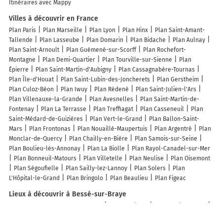
Itinéraires avec Mappy
Villes à découvrir en France
Plan Paris
Plan Marseille
Plan Lyon
Plan Hinx
Plan Saint-Amant-
Tallende
Plan Lasseube
Plan Domarin
Plan Bidache
Plan Aulnay
Plan Saint-Arnoult
Plan Guémené-sur-Scorff
Plan Rochefort-
Montagne
Plan Demi-Quartier
Plan Tourville-sur-Sienne
Plan
Épierre
Plan Saint-Martin-d'Aubigny
Plan Cassagnabère-Tournas
Plan Île-d'Houat
Plan Saint-Lubin-des-Joncherets
Plan Gerstheim
Plan Culoz-Béon
Plan Iwuy
Plan Rédené
Plan Saint-Julien-l'Ars
Plan Villenauxe-la-Grande
Plan Avesnelles
Plan Saint-Martin-de-
Fontenay
Plan La Terrasse
Plan Treffiagat
Plan Casseneuil
Plan
Saint-Médard-de-Guizières
Plan Vert-le-Grand
Plan Ballon-Saint-
Mars
Plan Frontonas
Plan Nouaillé-Maupertuis
Plan Argentré
Plan
Monclar-de-Quercy
Plan Chailly-en-Bière
Plan Samois-sur-Seine
Plan Boulieu-lès-Annonay
Plan La Biolle
Plan Rayol-Canadel-sur-Mer
Plan Bonneuil-Matours
Plan Villetelle
Plan Neulise
Plan Oisemont
Plan Ségoufielle
Plan Sailly-lez-Lannoy
Plan Solers
Plan
L'Hôpital-le-Grand
Plan Bringolo
Plan Beaulieu
Plan Figeac
Lieux à découvrir à Bessé-sur-Braye
Commerçants de Bessé-sur-Braye
Garage Girard
Symphonie Florale
Ilan Mosca
CCt Besse Sur Braye
Audioprothésiste Bessé-sur-Braye