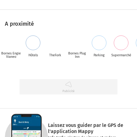
A proximité
Bornes Engie
Bornes Plug
Hôtels
TheFork
Parking
Supermarché
Vianeo
Inn
Laissez vous guider par le GPS de
l'application Mappy