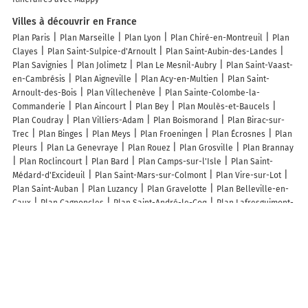
Villes à découvrir en France
Plan Paris
Plan Marseille
Plan Lyon
Plan Chiré-en-Montreuil
Plan
Clayes
Plan Saint-Sulpice-d'Arnoult
Plan Saint-Aubin-des-Landes
Plan Savignies
Plan Jolimetz
Plan Le Mesnil-Aubry
Plan Saint-Vaast-
en-Cambrésis
Plan Aigneville
Plan Acy-en-Multien
Plan Saint-
Arnoult-des-Bois
Plan Villechenève
Plan Sainte-Colombe-la-
Commanderie
Plan Aincourt
Plan Bey
Plan Moulès-et-Baucels
Plan Coudray
Plan Villiers-Adam
Plan Boismorand
Plan Birac-sur-
Trec
Plan Binges
Plan Meys
Plan Froeningen
Plan Écrosnes
Plan
Pleurs
Plan La Genevraye
Plan Rouez
Plan Grosville
Plan Brannay
Plan Roclincourt
Plan Bard
Plan Camps-sur-l'Isle
Plan Saint-
Médard-d'Excideuil
Plan Saint-Mars-sur-Colmont
Plan Vire-sur-Lot
Plan Saint-Auban
Plan Luzancy
Plan Gravelotte
Plan Belleville-en-
Caux
Plan Cagnoncles
Plan Saint-André-le-Coq
Plan Lafresguimont-
Saint-Martin
Plan Goès
Plan Lavoine
Plan Hauteville
Plan Martres
Plan Chattancourt
Plan Salice
Plan Bosmoreau-les-Mines
Plan
Nargis
Lieux à découvrir à Lamnay
Commerçants de Lamnay
Dromas Xavier Peinture Decoration
Tutti
Quanti Camion Pizza
Missnath SASU
Mairie - Lamnay
Garage Thomas