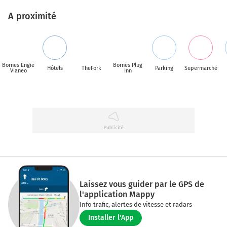
A proximité
Bornes Engie
Bornes Plug
Hôtels
TheFork
Parking
Supermarché
Vianeo
Inn
Laissez vous guider par le GPS de
l'application Mappy
Info trafic, alertes de vitesse et radars
Installer l'App