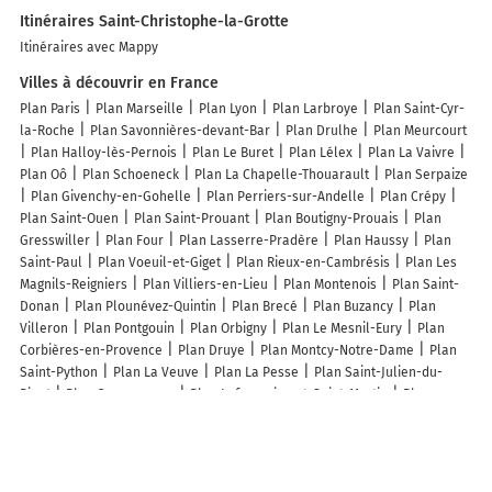
Itinéraires Saint-Christophe-la-Grotte
Itinéraires avec Mappy
Villes à découvrir en France
Plan Paris
Plan Marseille
Plan Lyon
Plan Larbroye
Plan Saint-Cyr-
la-Roche
Plan Savonnières-devant-Bar
Plan Drulhe
Plan Meurcourt
Plan Halloy-lès-Pernois
Plan Le Buret
Plan Lélex
Plan La Vaivre
Plan Oô
Plan Schoeneck
Plan La Chapelle-Thouarault
Plan Serpaize
Plan Givenchy-en-Gohelle
Plan Perriers-sur-Andelle
Plan Crépy
Plan Saint-Ouen
Plan Saint-Prouant
Plan Boutigny-Prouais
Plan
Gresswiller
Plan Four
Plan Lasserre-Pradère
Plan Haussy
Plan
Saint-Paul
Plan Voeuil-et-Giget
Plan Rieux-en-Cambrésis
Plan Les
Magnils-Reigniers
Plan Villiers-en-Lieu
Plan Montenois
Plan Saint-
Donan
Plan Plounévez-Quintin
Plan Brecé
Plan Buzancy
Plan
Villeron
Plan Pontgouin
Plan Orbigny
Plan Le Mesnil-Eury
Plan
Corbières-en-Provence
Plan Druye
Plan Montcy-Notre-Dame
Plan
Saint-Python
Plan La Veuve
Plan La Pesse
Plan Saint-Julien-du-
Pinet
Plan Quemperven
Plan Lafresguimont-Saint-Martin
Plan
Wittring
Plan Saint Flour l 'Etang
Plan Saint-Gilles-des-Marais
Plan
Domarin
Lieux à découvrir à Saint-Christophe-la-Grotte