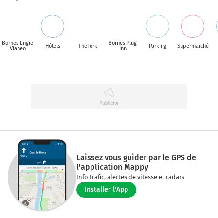
Bornes Engie
Bornes Plug
Hôtels
TheFork
Parking
Supermarché
Vianeo
Inn
Laissez vous guider par le GPS de
l'application Mappy
Info trafic, alertes de vitesse et radars
Installer l'App