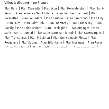
Villes à découvrir en France
Plan Paris
Plan Marseille
Plan Lyon
Plan Hermelinghen
Plan Saint-
Péran
Plan Ferrières-Saint-Hilaire
Plan Bourbach-le-Haut
Plan
Boissettes
Plan Couladère
Plan Caubiac
Plan Camprond
Plan Amy
Plan Laire
Plan Saint-Poix
Plan Chambray
Plan Crucheray
Plan
Navilly
Plan Saint-Bonnet
Plan Herbinghen
Plan Aubinges
Plan
Saint-Jean-le-Comtal
Plan Saint-Maur-sur-le-Loir
Plan Garrevaques
Plan Tronsanges
Plan Précilhon
Plan Quincampoix-Fleuzy
Plan
Rocquigny
Plan Sapois
Plan Biffontaine
Plan Morangis
Plan Royas
Plan Chamboeuf
Plan Saint-Romain-le-Noble
Plan Hausgauen
Plan Quézac
Plan Montreuil-sur-Lozon
Plan Puisieux-et-Clanlieu
Plan Lanneplaà
Plan Davron
Plan Puimichel
Plan Saint-Amadou
Plan Villers-Robert
Plan Herrin
Plan Chanceaux
Plan Gussignies
Plan Saint-Michel-de-Lapujade
Plan Ruhans
Plan Marly-sous-Issy
Plan Laval-du-Tarn
Plan Couvertpuis
Plan Meslay-du-Maine
Plan
Biziat
Plan Le Frêche
Lieux à découvrir à Bazinval
Héquet Virginie
Bricolec 76
Broucke Philippe
Mairie - Bazinval
Flam
Bâtiment MFE
Color Equipement 76
Église Saint-Martin
Cimetière De
Bazinval
Court de Tennis
De Smedt Sophie
Acoulon Aurélien
Les
Sevices D'Aurélia
Lefevre Nathalie
Court de tennis
Yannick Duhamel