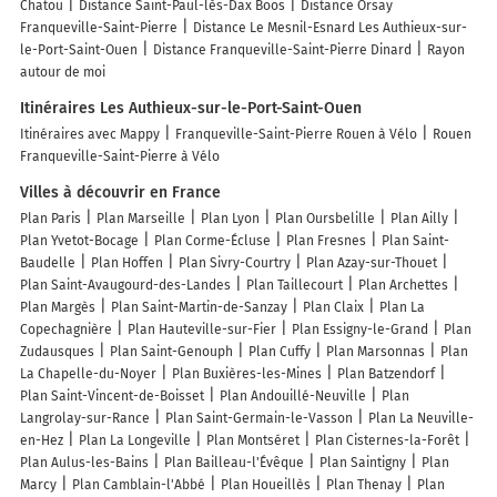
Chatou
Distance Saint-Paul-lès-Dax Boos
Distance Orsay
Franqueville-Saint-Pierre
Distance Le Mesnil-Esnard Les Authieux-sur-
le-Port-Saint-Ouen
Distance Franqueville-Saint-Pierre Dinard
Rayon
autour de moi
Itinéraires Les Authieux-sur-le-Port-Saint-Ouen
Itinéraires avec Mappy
Franqueville-Saint-Pierre Rouen à Vélo
Rouen
Franqueville-Saint-Pierre à Vélo
Villes à découvrir en France
Plan Paris
Plan Marseille
Plan Lyon
Plan Oursbelille
Plan Ailly
Plan Yvetot-Bocage
Plan Corme-Écluse
Plan Fresnes
Plan Saint-
Baudelle
Plan Hoffen
Plan Sivry-Courtry
Plan Azay-sur-Thouet
Plan Saint-Avaugourd-des-Landes
Plan Taillecourt
Plan Archettes
Plan Margès
Plan Saint-Martin-de-Sanzay
Plan Claix
Plan La
Copechagnière
Plan Hauteville-sur-Fier
Plan Essigny-le-Grand
Plan
Zudausques
Plan Saint-Genouph
Plan Cuffy
Plan Marsonnas
Plan
La Chapelle-du-Noyer
Plan Buxières-les-Mines
Plan Batzendorf
Plan Saint-Vincent-de-Boisset
Plan Andouillé-Neuville
Plan
Langrolay-sur-Rance
Plan Saint-Germain-le-Vasson
Plan La Neuville-
en-Hez
Plan La Longeville
Plan Montséret
Plan Cisternes-la-Forêt
Plan Aulus-les-Bains
Plan Bailleau-l'Évêque
Plan Saintigny
Plan
Marcy
Plan Camblain-l'Abbé
Plan Houeillès
Plan Thenay
Plan