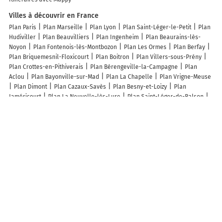
Villes à découvrir en France
Plan Paris
Plan Marseille
Plan Lyon
Plan Saint-Léger-le-Petit
Plan
Hudiviller
Plan Beauvilliers
Plan Ingenheim
Plan Beaurains-lès-
Noyon
Plan Fontenois-lès-Montbozon
Plan Les Ormes
Plan Berfay
Plan Briquemesnil-Floxicourt
Plan Boitron
Plan Villers-sous-Prény
Plan Crottes-en-Pithiverais
Plan Bérengeville-la-Campagne
Plan
Aclou
Plan Bayonville-sur-Mad
Plan La Chapelle
Plan Vrigne-Meuse
Plan Dimont
Plan Cazaux-Savès
Plan Besny-et-Loizy
Plan
Jaméricourt
Plan La Neuvelle-lès-Lure
Plan Saint-Léger-de-Balson
Plan La Ferrière
Plan Grattepanche
Plan Chambrey
Plan Crempigny-
Bonneguête
Plan Ferrières-les-Bois
Plan Laubach
Plan Juvignies
Plan Fallerans
Plan Magneux
Plan Saint-Bandry
Plan Serres
Plan
Saint-Michel-de-Dèze
Plan Seichebrières
Plan Bucamps
Plan Corny-
Machéroménil
Plan Soulaures
Plan Moulayrès
Plan Ally
Plan
Champenard
Plan Saint-Couat-du-Razès
Plan Dardez
Plan
Bretenières
Plan Lagny-le-Sec
Plan Ruch
Lieux à découvrir à Ancourteville-sur-Héricourt
Nuisibles&Caux
Limousine Pro
Sarl Bouteiller Espaces Verts
Mairie -
Ancourteville-sur-Héricourt
Limousine Pro
Amenagement Delapierre
Église Notre-Dame
Cimetière De Ancourteville-sur-Héricourt
Stade