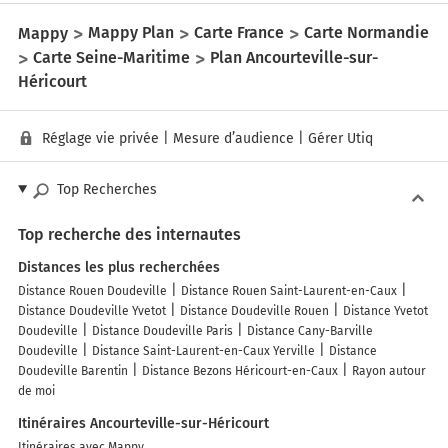
Mappy
Mappy Plan
Carte France
Carte Normandie
Carte Seine-Maritime
Plan Ancourteville-sur-
Héricourt
Réglage vie privée
|
Mesure d’audience
|
Gérer Utiq
Top Recherches
Top recherche des internautes
Distances les plus recherchées
Distance Rouen Doudeville
Distance Rouen Saint-Laurent-en-Caux
Distance Doudeville Yvetot
Distance Doudeville Rouen
Distance Yvetot
Doudeville
Distance Doudeville Paris
Distance Cany-Barville
Doudeville
Distance Saint-Laurent-en-Caux Yerville
Distance
Doudeville Barentin
Distance Bezons Héricourt-en-Caux
Rayon autour
de moi
Itinéraires Ancourteville-sur-Héricourt
Itinéraires avec Mappy