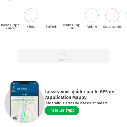
Bornes Engie
Bornes Plug
Hôtels
TheFork
Parking
Supermarché
Vianeo
Inn
Laissez vous guider par le GPS de
l'application Mappy
Info trafic, alertes de vitesse et radars
Installer l'App